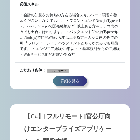
必須スキル
・会計の知見をお持ちの方ある場合スキルシート項番を教
示ください。なくても可。 ・フロントエンドNext.js(Typescri
pt、React、Vue.js)で開発経験が2年以上ある方※カッコ内の
みでも土台にはのります。 ・バックエンドNest.js(Typescrip
t、Node.js)で開発経験が2年以上ある方※カッコ内のみでの
可 ┗フロントエンド、バックエンドどちらかのみでも可能
です。 ・エンジニア経験3.5年以上 ・基本設計からのご経験
・Webサービス開発経験がある方
こだわり条件：
フルリモート
詳細を見る
【C#】[フルリモート]官公庁向
けエンタープライズアプリケー