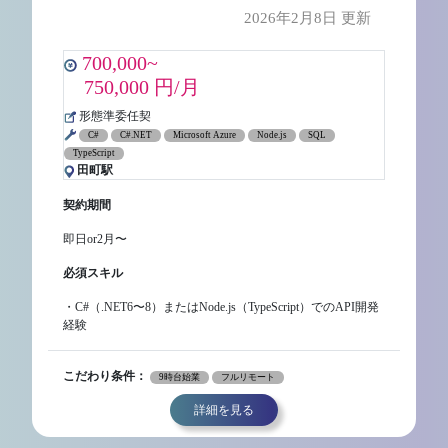
2026年2月8日 更新
700,000~
750,000 円/月
形態準委任契
C#
C#.NET
Microsoft Azure
Node.js
SQL
TypeScript
田町駅
契約期間
即日or2月〜
必須スキル
・C#（.NET6〜8）またはNode.js（TypeScript）でのAPI開発
経験
こだわり条件：
9時台始業
フルリモート
詳細を見る