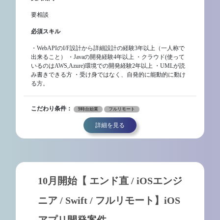
要相談
必須スキル
・WebAPIのI/F設計から詳細設計の経験3年以上（一人称で
出来ること） ・Javaの開発経験4年以上 ・クラウド(使って
いるのはAWS,Azure)環境での開発経験2年以上 ・UMLが読
み書きできる方 ・受け身ではなく、自発的に能動的に動け
る方。
こだわり条件：
9時台始業
フルリモート
詳細を見る
10月開始【 エンド直 / iOSエンジ
ニア / Swift / フルリモート】iOS