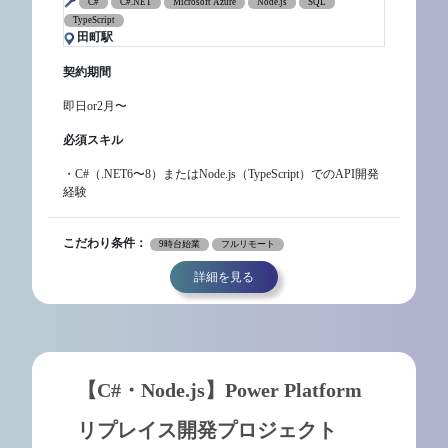
C#
C#.NET
Microsoft Azure
Node.js
SQL
TypeScript
田町駅
契約期間
即日or2月〜
必須スキル
・C#（.NET6〜8）またはNode.js（TypeScript）でのAPI開発
経験
こだわり条件：
9時台始業
フルリモート
詳細を見る
【C#・Node.js】Power Platform
リプレイス開発プロジェクト