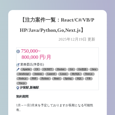
【注力案件一覧：React/C#/VB/P
HP/Java/Python,Go,Next.js】
2025年12月19日 更新
750,000~
800,000 円/月
業務委託(準委任)
Apache
C#
C#.NET
Docker
Git
Go言語
Java
JavaScript
Jenkins
Laravel
Linux
MySQL
Next.js
Node.js
PHP
Python
React
Spring
SQL
VB
Vue.js
汐留駅,新橋駅
契約期間
1月～一旦3月末を予定しておりますが長期となる可能性
有。