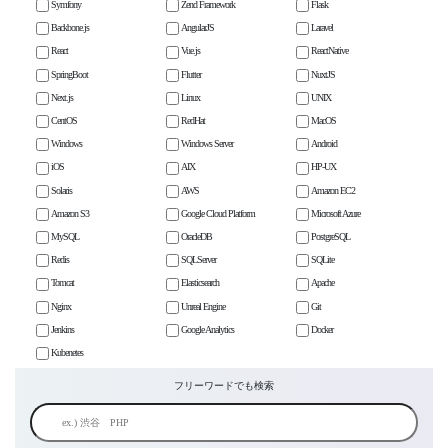
Symfony
Zend Framework
Flask
Backbone.js
AngularJS
Laravel
React
Vue.js
ReactNative
SpringBoot
Flutter
NuxtJS
Next.js
Linux
UNIX
CentOS
RedHat
MacOS
Windows
Windows Server
Android
iOS
AIX
HP-UX
Solaris
AWS
Amazon EC2
Amazon S3
Google Cloud Platform
Microsoft Azure
MySQL
OracleDB
PostgreSQL
Redis
SQLServer
SQLite
Tomcat
Elasticsearch
Apache
Nginx
Unreal Engine
Git
Jenkins
Google Analytics
Docker
Kubenetes
フリーワードでも検索