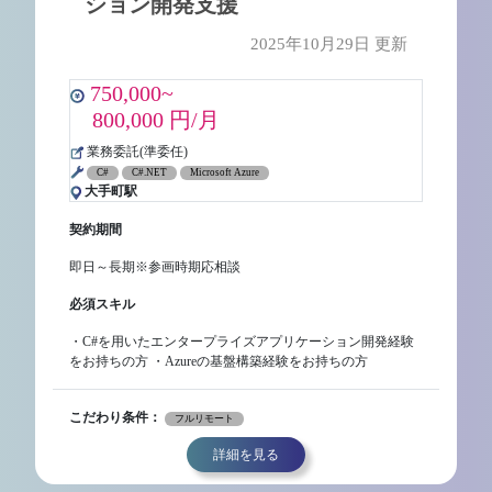
ション開発支援
2025年10月29日 更新
750,000~
800,000 円/月
業務委託(準委任)
C#
C#.NET
Microsoft Azure
大手町駅
契約期間
即日～長期※参画時期応相談
必須スキル
・C#を用いたエンタープライズアプリケーション開発経験
をお持ちの方 ・Azureの基盤構築経験をお持ちの方
こだわり条件：
フルリモート
詳細を見る