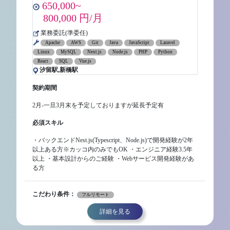
650,000~
800,000 円/月
業務委託(準委任)
Apache
AWS
Git
Java
JavaScript
Laravel
Linux
MySQL
Next.js
Node.js
PHP
Python
React
SQL
Vue.js
汐留駅,新橋駅
契約期間
2月‐一旦3月末を予定しておりますが延長予定有
必須スキル
・バックエンドNest.js(Typescript、Node.js)で開発経験が2年
以上ある方※カッコ内のみでもOK ・エンジニア経験3.5年
以上 ・基本設計からのご経験 ・Webサービス開発経験があ
る方
こだわり条件：
フルリモート
詳細を見る