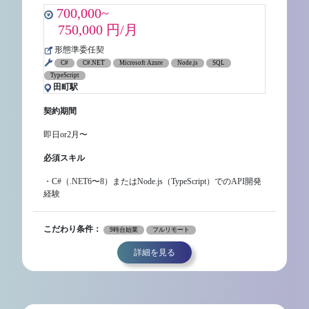
700,000~
750,000 円/月
形態準委任契
C#
C#.NET
Microsoft Azure
Node.js
SQL
TypeScript
田町駅
契約期間
即日or2月〜
必須スキル
・C#（.NET6〜8）またはNode.js（TypeScript）でのAPI開発
経験
こだわり条件：
9時台始業
フルリモート
詳細を見る