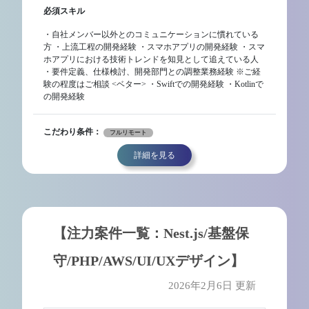
必須スキル
・自社メンバー以外とのコミュニケーションに慣れている
方 ・上流工程の開発経験 ・スマホアプリの開発経験 ・スマ
ホアプリにおける技術トレンドを知見として追えている人
・要件定義、仕様検討、開発部門との調整業務経験 ※ご経
験の程度はご相談 <ベター> ・Swiftでの開発経験 ・Kotlinで
の開発経験
こだわり条件：
フルリモート
詳細を見る
【注力案件一覧：Nest.js/基盤保
守/PHP/AWS/UI/UXデザイン】
2026年2月6日 更新