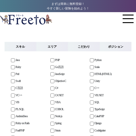
まずは簡単に無料登録！
今すぐ新しい冒険を始めよう！
スキル
エリア
こだわり
ポジション
Java
PHP
Python
Ruby
Go言語
Scala
Perl
JavaScript
HTML(HTML5)
Swift
Objective-C
Unity
C言語
C#
C++
VC++
C#.NET
VB.NET
VB
VBA
SQL
PL/SQL
COBOL
TypeScript
AndroidJava
Node.js
CakePHP
Ruby on Rails
Spring
Django
FuelPHP
Struts
CodeIgniter