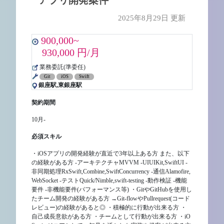
アプリ開発案件
2025年8月29日 更新
900,000~
930,000 円/月
業務委託(準委任)
Git
iOS
Swift
銀座駅,東銀座駅
契約期間
10月-
必須スキル
・iOSアプリの開発経験が直近で3年以上ある方 また、以下
の経験がある方 -アーキテクチャMVVM -UIUIKit,SwiftUI -
非同期処理RxSwift,Combine,SwiftConcurrency -通信Alamofire,
WebSocket -テストQuick/Nimble,swift-testing -動作検証 -機能
要件 -非機能要件(パフォーマンス等) ・GitやGitHubを使用し
たチーム開発の経験がある方 →Git-flowやPullrequest(コード
レビュー)の経験があると◎ ・積極的に行動が出来る方 ・
自己成長意欲がある方 ・チームとして行動が出来る方 ・iO