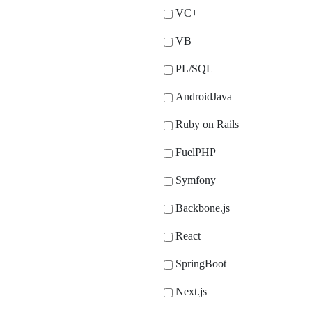
VC++
VB
PL/SQL
AndroidJava
Ruby on Rails
FuelPHP
Symfony
Backbone.js
React
SpringBoot
Next.js