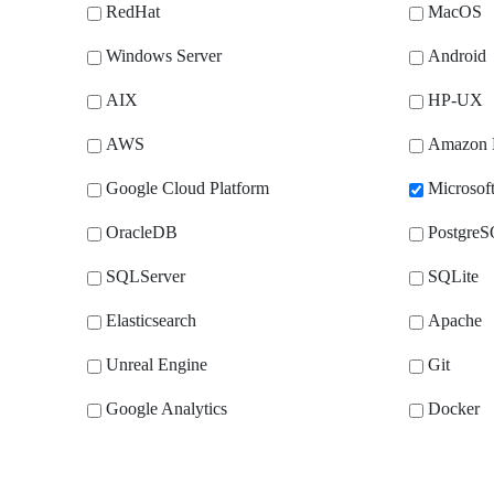
RedHat
MacOS
Windows Server
Android
AIX
HP-UX
AWS
Amazon
Google Cloud Platform
Microsof
OracleDB
Postgre
SQLServer
SQLite
Elasticsearch
Apache
Unreal Engine
Git
Google Analytics
Docker