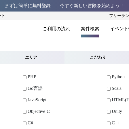
まずは簡単に無料登録！ 今すぐ新しい冒険を始めよう！
ート
フリーラ
ご利用の流れ
案件検索
イベント
エリア
こだわり
PHP
Python
Go言語
Scala
JavaScript
HTML(H
Objective-C
Unity
C#
C++