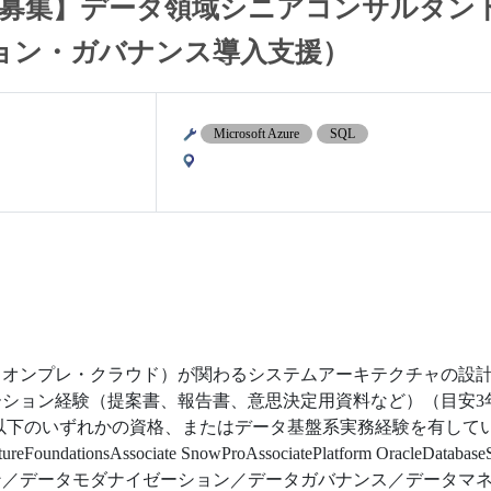
ル人材募集】データ領域シニアコンサルタン
ョン・ガバナンス導入支援）
Microsoft Azure
SQL
オンプレ・クラウド）が関わるシステムアーキテクチャの設計
ョン経験（提案書、報告書、意思決定用資料など）（目安3年以上
ずれかの資格、またはデータ基盤系実務経験を有していること Microsof
uctureFoundationsAssociate SnowProAssociatePlatform OracleDatab
ン／データモダナイゼーション／データガバナンス／データマ