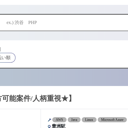
酬
低い順
方可能案件/人柄重視★】
AWS
Java
Linux
Microsoft Azure
豊洲駅