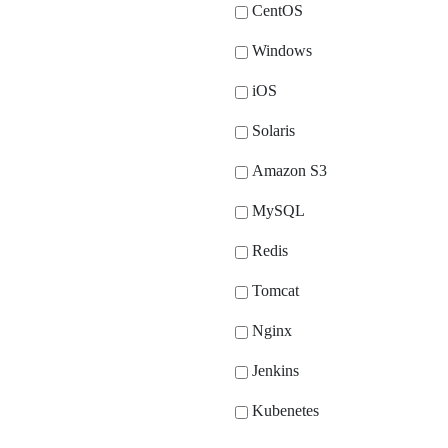
CentOS
Windows
iOS
Solaris
Amazon S3
MySQL
Redis
Tomcat
Nginx
Jenkins
Kubenetes