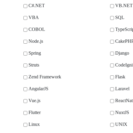
C#.NET
VB.NET
VBA
SQL
COBOL
TypeScri
Node.js
CakePH
Spring
Django
Struts
CodeIgni
Zend Framework
Flask
AngularJS
Laravel
Vue.js
ReactNat
Flutter
NuxtJS
Linux
UNIX