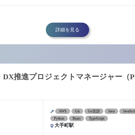
詳細を見る
】AI・DX推進プロジェクトマネージャー（P
AWS
Git
Go言語
Java
JavaScri
Python
React
TypeScript
大手町駅