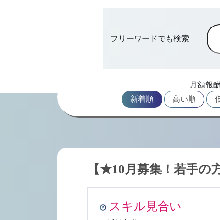
フリーワードでも検索
月額報
新着順
高い順
【★10月募集！若手の
スキル見合い