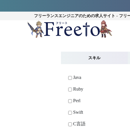
フリーランスエンジニアのための
求人サイト - フリ
スキル
Java
Ruby
Perl
Swift
C言語