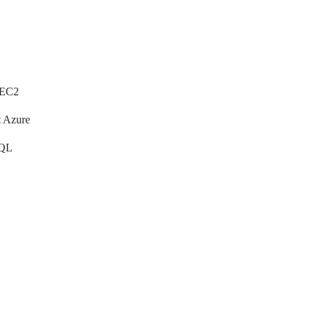
 EC2
t Azure
SQL