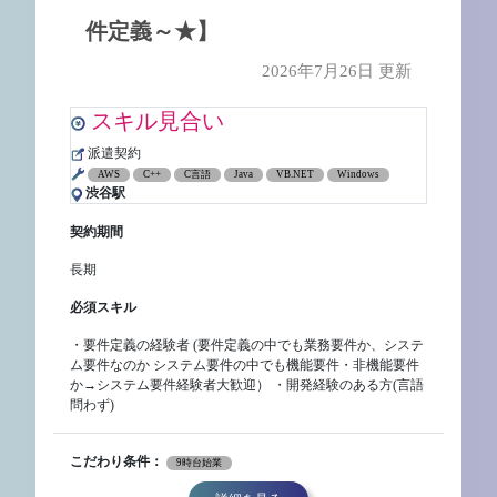
件定義～★】
2026年7月26日 更新
スキル見合い
派遣契約
AWS
C++
C言語
Java
VB.NET
Windows
渋谷駅
契約期間
長期
必須スキル
・要件定義の経験者 (要件定義の中でも業務要件か、システ
ム要件なのか システム要件の中でも機能要件・非機能要件
か→システム要件経験者大歓迎） ・開発経験のある方(言語
問わず)
こだわり条件：
9時台始業