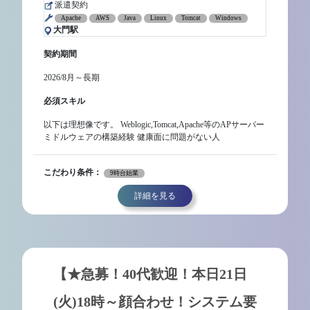
派遣契約
Apache
AWS
Java
Linux
Tomcat
Windows
大門駅
契約期間
2026/8月～長期
必須スキル
以下は理想像です。 Weblogic,Tomcat,Apache等のAPサーバー
ミドルウェアの構築経験 健康面に問題がない人
こだわり条件：
9時台始業
詳細を見る
【★急募！40代歓迎！本日21日
(火)18時～顔合わせ！システム要