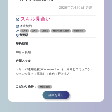
2026年7月30日 更新
スキル見合い
派遣契約
AWS
Java
Linux
Microsoft Azure
Windows
豊洲駅
契約期間
10月～長期
必須スキル
・サーバ運用経験(WindowsorLinux) ・周りとコミュニケー
ションを取って率先して進めて行ける方
こだわり条件：
9時台始業
詳細を見る