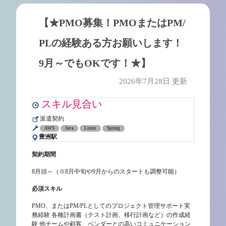
【★PMO募集！PMOまたはPM/
PLの経験ある方お願いします！
9月～でもOKです！★】
2026年7月28日 更新
スキル見合い
派遣契約
AWS
Java
Linux
Spring
豊洲駅
契約期間
8月頭～（※8月中旬や9月からのスタートも調整可能）
必須スキル
PMO、またはPM/PLとしてのプロジェクト管理サポート実
務経験 各種計画書（テスト計画、移行計画など）の作成経
験 他チームや顧客、ベンダーとの高いコミュニケーション