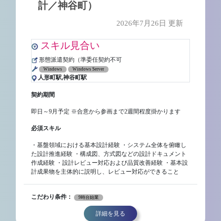
計／神谷町）
2026年7月26日 更新
スキル見合い
形態派遣契約（準委任契約不可
Windows
Windows Server
人形町駅,神谷町駅
契約期間
即日～9月予定 ※合意から参画まで2週間程度掛かります
必須スキル
・基盤領域における基本設計経験 ・システム全体を俯瞰し
た設計推進経験 ・構成図、方式図などの設計ドキュメント
作成経験 ・設計レビュー対応および品質改善経験 ・基本設
計成果物を主体的に説明し、レビュー対応ができること
こだわり条件：
9時台始業
詳細を見る