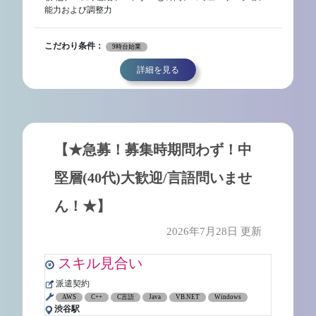
能力および調整力
こだわり条件：
9時台始業
詳細を見る
【★急募！募集時期問わず！中
堅層(40代)大歓迎/言語問いませ
ん！★】
2026年7月28日 更新
スキル見合い
派遣契約
AWS
C++
C言語
Java
VB.NET
Windows
渋谷駅