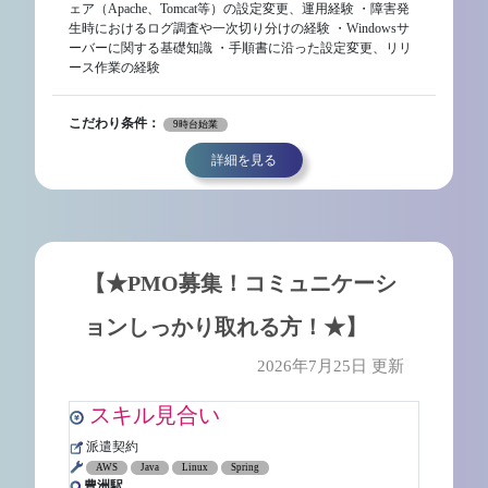
ェア（Apache、Tomcat等）の設定変更、運用経験 ・障害発
生時におけるログ調査や一次切り分けの経験 ・Windowsサ
ーバーに関する基礎知識 ・手順書に沿った設定変更、リリ
ース作業の経験
こだわり条件：
9時台始業
詳細を見る
【★PMO募集！コミュニケーシ
ョンしっかり取れる方！★】
2026年7月25日 更新
スキル見合い
派遣契約
AWS
Java
Linux
Spring
豊洲駅