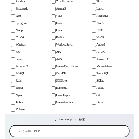
Symfony
Zend Framework
Flask
Backbone.js
AngularJS
Laravel
React
Vue.js
ReactNative
SpringBoot
Flutter
NuxtJS
Next.js
Linux
UNIX
CentOS
RedHat
MacOS
Windows
Windows Server
Android
iOS
AIX
HP-UX
Solaris
AWS
Amazon EC2
Amazon S3
Google Cloud Platform
Microsoft Azure
MySQL
OracleDB
PostgreSQL
Redis
SQLServer
SQLite
Tomcat
Elasticsearch
Apache
Nginx
Unreal Engine
Git
Jenkins
Google Analytics
Docker
Kubenetes
フリーワードでも検索