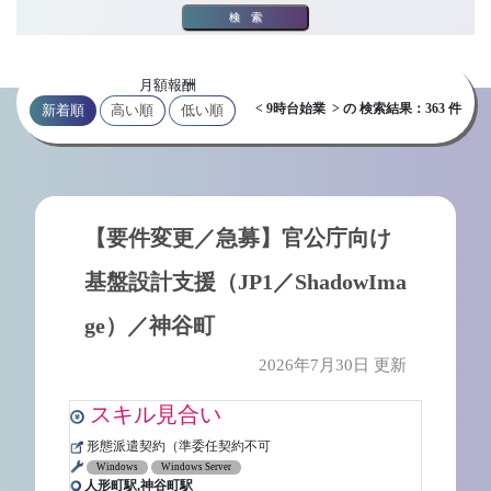
検索
月額報酬
< 9時台始業 > の 検索結果：363 件
新着順
高い順
低い順
【要件変更／急募】官公庁向け
基盤設計支援（JP1／ShadowIma
ge）／神谷町
2026年7月30日 更新
スキル見合い
形態派遣契約（準委任契約不可
Windows
Windows Server
人形町駅,神谷町駅