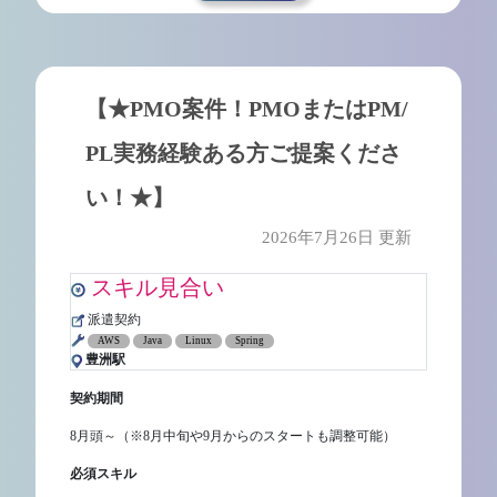
【★PMO案件！PMOまたはPM/
PL実務経験ある方ご提案くださ
い！★】
2026年7月26日 更新
スキル見合い
派遣契約
AWS
Java
Linux
Spring
豊洲駅
契約期間
8月頭～（※8月中旬や9月からのスタートも調整可能）
必須スキル