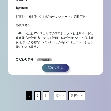
契約期間
8月頭～（※8月中旬や9月からのスタートも調整可能）
必須スキル
PMO、またはPM/PLとしてのプロジェクト管理サポート実
務経験 各種計画書（テスト計画、移行計画など）の作成経
験 他チームや顧客、ベンダーとの高いコミュニケーション
能力および調整力
こだわり条件：
9時台始業
詳細を見る
1
2
3
次へ ›
最後へ »