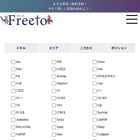
まずは簡単に無料登録！
今すぐ新しい冒険を始めよう！
スキル
エリア
こだわり
ポジション
Java
PHP
Python
Ruby
Go言語
Scala
Perl
JavaScript
HTML(HTML5)
Swift
Objective-C
Unity
C言語
C#
C++
VC++
C#.NET
VB.NET
VB
VBA
SQL
PL/SQL
COBOL
TypeScript
AndroidJava
Node.js
CakePHP
Ruby on Rails
Spring
Django
FuelPHP
Struts
CodeIgniter