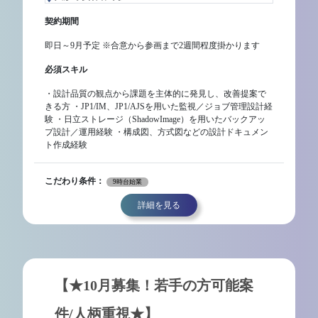
契約期間
即日～9月予定 ※合意から参画まで2週間程度掛かります
必須スキル
・設計品質の観点から課題を主体的に発見し、改善提案で
きる方 ・JP1/IM、JP1/AJSを用いた監視／ジョブ管理設計経
験 ・日立ストレージ（ShadowImage）を用いたバックアッ
プ設計／運用経験 ・構成図、方式図などの設計ドキュメン
ト作成経験
こだわり条件：
9時台始業
詳細を見る
【★10月募集！若手の方可能案
件/人柄重視★】