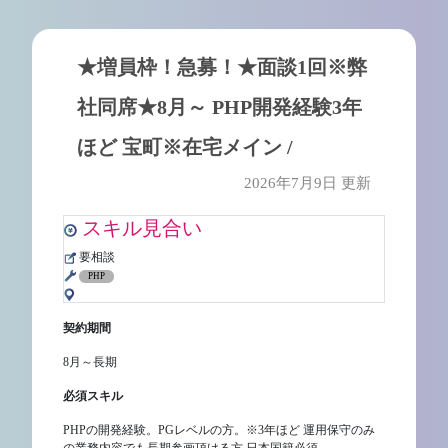
★増員枠！急募！★面談1回※弊
社同席★8月～ PHP開発経験3年
ほど 宝町※在宅メイン /
2026年7月9日 更新
スキル見合い
要相談
PHP
契約期間
8月～長期
必須スキル
PHPの開発経験。PGレベルの方。※3年ほど 運用保守のみ