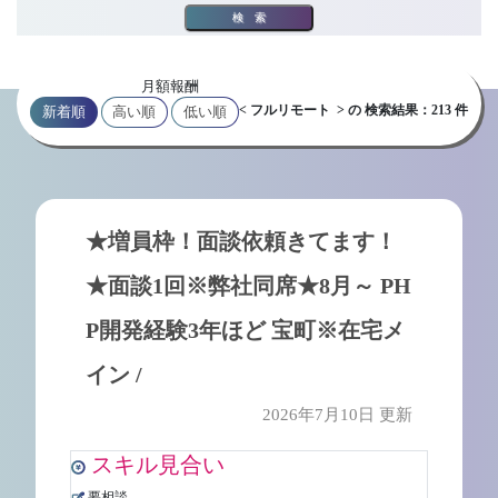
検索
月額報酬
< フルリモート > の 検索結果：213 件
新着順
高い順
低い順
★増員枠！面談依頼きてます！
★面談1回※弊社同席★8月～ PH
P開発経験3年ほど 宝町※在宅メ
イン /
2026年7月10日 更新
スキル見合い
要相談