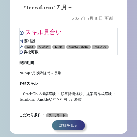
/Terraform/７月～
2026年6月30日 更新
スキル見合い
要相談
AWS
Go言語
Linux
Microsoft Azure
Windows
浜松町駅
契約期間
2026年7月以降随時～長期
必須スキル
・OracleCloud構築経験 ・顧客折衝経験、提案書作成経験 ・
Terraform、Ansibleなどを利用した経験
こだわり条件：
フルリモート
詳細を見る