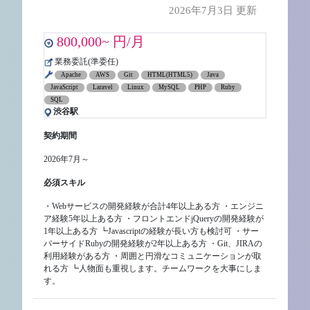
2026年7月3日 更新
800,000~ 円/月
業務委託(準委任)
Apache
AWS
Git
HTML(HTML5)
Java
JavaScript
Laravel
Linux
MySQL
PHP
Ruby
SQL
渋谷駅
契約期間
2026年7月～
必須スキル
・Webサービスの開発経験が合計4年以上ある方 ・エンジニ
ア経験5年以上ある方 ・フロントエンドjQueryの開発経験が
1年以上ある方 ┗Javascriptの経験が長い方も検討可 ・サー
バーサイドRubyの開発経験が2年以上ある方 ・Git、JIRAの
利用経験がある方 ・周囲と円滑なコミュニケーションが取
れる方 ┗人物面も重視します。チームワークを大事にしま
す。