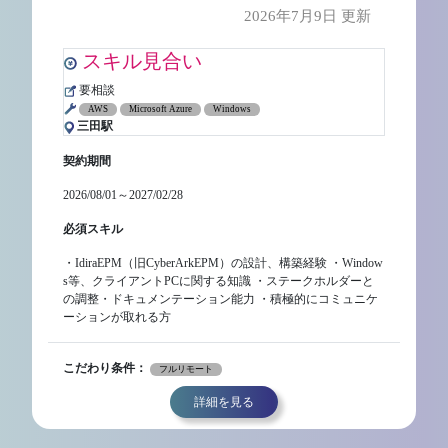
2026年7月9日 更新
スキル見合い
要相談
AWS
Microsoft Azure
Windows
三田駅
契約期間
2026/08/01～2027/02/28
必須スキル
・IdiraEPM（旧CyberArkEPM）の設計、構築経験 ・Window
s等、クライアントPCに関する知識 ・ステークホルダーと
の調整・ドキュメンテーション能力 ・積極的にコミュニケ
ーションが取れる方
こだわり条件：
フルリモート
詳細を見る