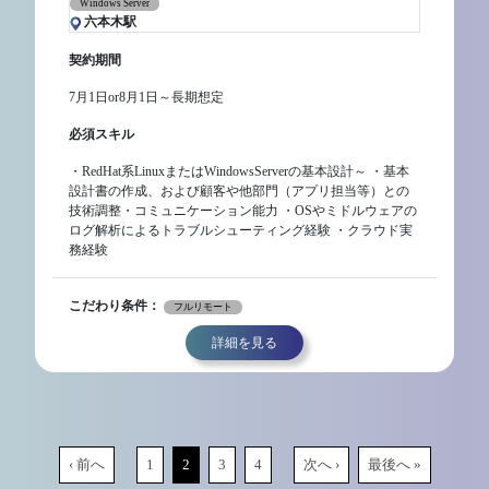
Windows Server
六本木駅
契約期間
7月1日or8月1日～長期想定
必須スキル
・RedHat系LinuxまたはWindowsServerの基本設計～ ・基本
設計書の作成、および顧客や他部門（アプリ担当等）との
技術調整・コミュニケーション能力 ・OSやミドルウェアの
ログ解析によるトラブルシューティング経験 ・クラウド実
務経験
こだわり条件：
フルリモート
詳細を見る
‹ 前へ
1
2
3
4
次へ ›
最後へ »