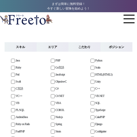
まずは簡単に無料登録！
今すぐ新しい冒険を始めよう！
スキル
エリア
こだわり
ポジション
Java
PHP
Python
Ruby
Go言語
Scala
Perl
JavaScript
HTML(HTML5)
Swift
Objective-C
Unity
C言語
C#
C++
VC++
C#.NET
VB.NET
VB
VBA
SQL
PL/SQL
COBOL
TypeScript
AndroidJava
Node.js
CakePHP
Ruby on Rails
Spring
Django
FuelPHP
Struts
CodeIgniter