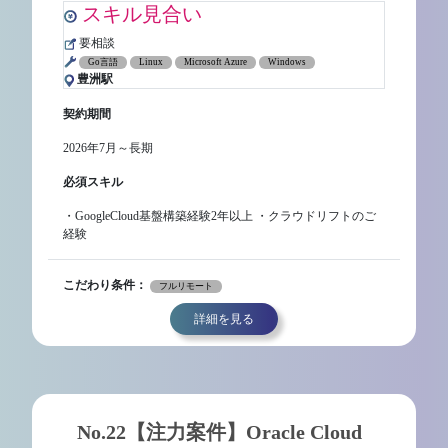
スキル見合い
要相談
Go言語
Linux
Microsoft Azure
Windows
豊洲駅
契約期間
2026年7月～長期
必須スキル
・GoogleCloud基盤構築経験2年以上 ・クラウドリフトのご
経験
こだわり条件：
フルリモート
詳細を見る
No.22【注力案件】Oracle Cloud