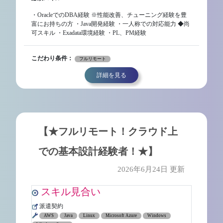
・OracleでのDBA経験 ※性能改善、チューニング経験を豊
富にお持ちの方 ・Java開発経験 ・一人称での対応能力 ◆尚
可スキル ・Exadata環境経験 ・PL、PM経験
こだわり条件：
フルリモート
詳細を見る
【★フルリモート！クラウド上
での基本設計経験者！★】
2026年6月24日 更新
スキル見合い
派遣契約
AWS
Java
Linux
Microsoft Azure
Windows