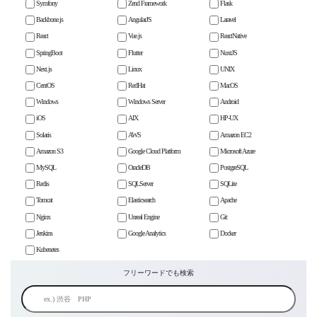
Symfony
Zend Framework
Flask
Backbone.js
AngularJS
Laravel
React
Vue.js
ReactNative
SpringBoot
Flutter
NuxtJS
Next.js
Linux
UNIX
CentOS
RedHat
MacOS
Windows
Windows Server
Android
iOS
AIX
HP-UX
Solaris
AWS
Amazon EC2
Amazon S3
Google Cloud Platform
Microsoft Azure
MySQL
OracleDB
PostgreSQL
Redis
SQLServer
SQLite
Tomcat
Elasticsearch
Apache
Nginx
Unreal Engine
Git
Jenkins
Google Analytics
Docker
Kubenetes
フリーワードでも検索