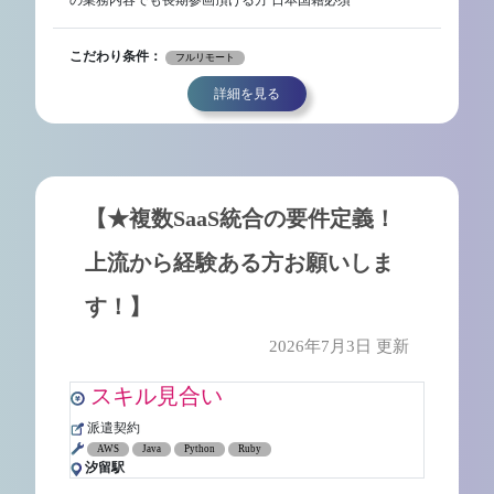
の業務内容でも長期参画頂ける方 日本国籍必須
こだわり条件：
フルリモート
詳細を見る
【★複数SaaS統合の要件定義！
上流から経験ある方お願いしま
す！】
2026年7月3日 更新
スキル見合い
派遣契約
AWS
Java
Python
Ruby
汐留駅