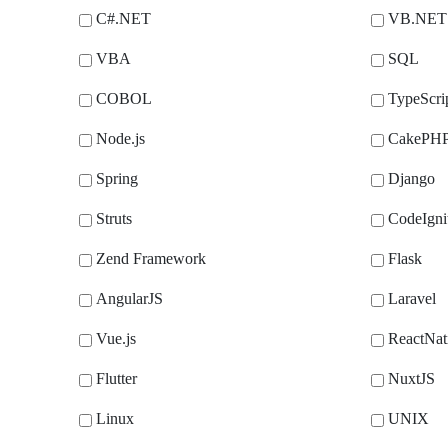
C#.NET
VB.NET
VBA
SQL
COBOL
TypeScri
Node.js
CakePH
Spring
Django
Struts
CodeIgni
Zend Framework
Flask
AngularJS
Laravel
Vue.js
ReactNat
Flutter
NuxtJS
Linux
UNIX