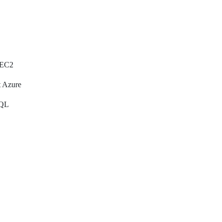
 EC2
t Azure
SQL