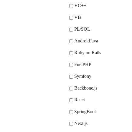
VC++
VB
PL/SQL
AndroidJava
Ruby on Rails
FuelPHP
Symfony
Backbone.js
React
SpringBoot
Next.js