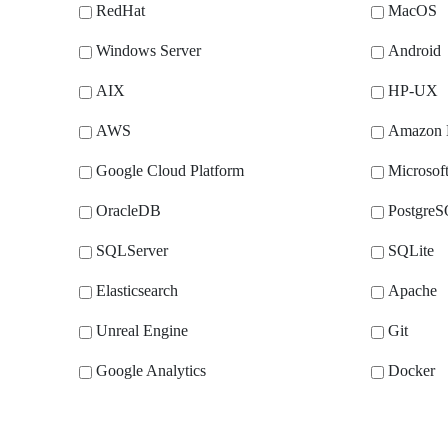
RedHat
MacOS
Windows Server
Android
AIX
HP-UX
AWS
Amazon
Google Cloud Platform
Microsof
OracleDB
Postgre
SQLServer
SQLite
Elasticsearch
Apache
Unreal Engine
Git
Google Analytics
Docker