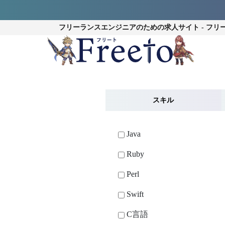
フリーランスエンジニアのための
求人サイト - フリ
スキル
Java
Ruby
Perl
Swift
C言語