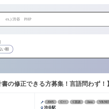
酬
低い順
計書の修正できる方募集！言語問わず！
AWS
C++
C言語
Java
VB.NE
渋谷駅