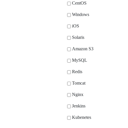
CentOS
Windows
iOS
Solaris
Amazon S3
MySQL
Redis
Tomcat
Nginx
Jenkins
Kubenetes