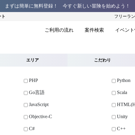
まずは簡単に無料登録！ 今すぐ新しい冒険を始めよう！
ート
フリーラ
ご利用の流れ
案件検索
イベント
エリア
こだわり
PHP
Python
Go言語
Scala
JavaScript
HTML(H
Objective-C
Unity
C#
C++