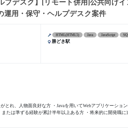
ヘルプデスク】[リモート併用]公共向けイ
の運用・保守・ヘルプデスク案件
HTML(HTML5)
Java
JavaScript
SQ
勝どき駅
とれ、人物面良好な方 ・Javaを用いてWebアプリケーショ
、または準ずる経験が累計半年以上ある方 ・将来的に開発職に