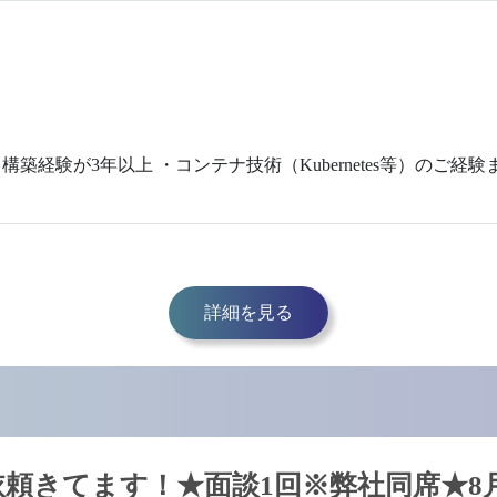
築経験が3年以上 ・コンテナ技術（Kubernetes等）のご経
詳細を見る
頼きてます！★面談1回※弊社同席★8