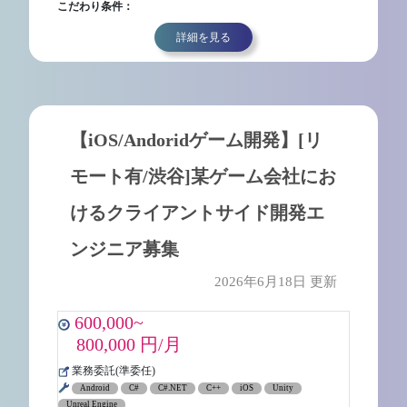
こだわり条件：
詳細を見る
【iOS/Andoridゲーム開発】[リ
モート有/渋谷]某ゲーム会社にお
けるクライアントサイド開発エ
ンジニア募集
2026年6月18日 更新
600,000~
800,000 円/月
業務委託(準委任)
Android
C#
C#.NET
C++
iOS
Unity
Unreal Engine