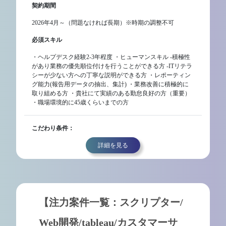
契約期間
2026年4月～（問題なければ長期）※時期の調整不可
必須スキル
・ヘルプデスク経験2-3年程度 ・ヒューマンスキル -積極性
があり業務の優先順位付けを行うことができる方 -ITリテラ
シーが少ない方への丁寧な説明ができる方 ・レポーティン
グ能力(報告用データの抽出、集計) ・業務改善に積極的に
取り組める方 ・貴社にて実績のある勤怠良好の方（重要）
・職場環境的に45歳くらいまでの方
こだわり条件：
詳細を見る
【注力案件一覧：スクリプター/
Web開発/tableau/カスタマーサ