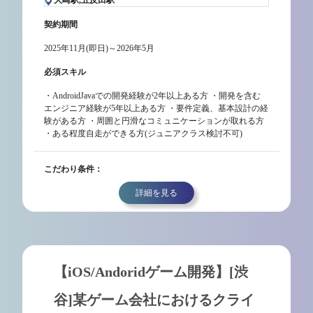
大崎駅,五反田駅
契約期間
2025年11月(即日)～2026年5月
必須スキル
・AndroidJavaでの開発経験が2年以上ある方 ・開発を含む
エンジニア経験が5年以上ある方 ・要件定義、基本設計の経
験がある方 ・周囲と円滑なコミュニケーションが取れる方
・ある程度自走ができる方(ジュニアクラス検討不可)
こだわり条件：
詳細を見る
【iOS/Andoridゲーム開発】[渋
谷]某ゲーム会社におけるクライ