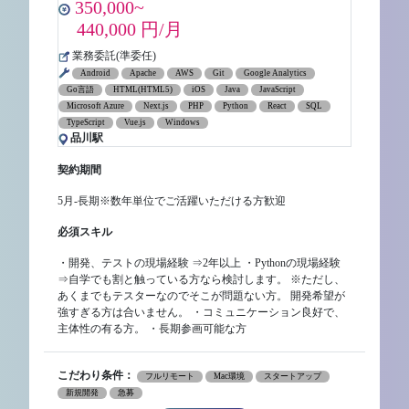
350,000~
440,000 円/月
業務委託(準委任)
Android
Apache
AWS
Git
Google Analytics
Go言語
HTML(HTML5)
iOS
Java
JavaScript
Microsoft Azure
Next.js
PHP
Python
React
SQL
TypeScript
Vue.js
Windows
品川駅
契約期間
5月-長期※数年単位でご活躍いただける方歓迎
必須スキル
・開発、テストの現場経験 ⇒2年以上 ・Pythonの現場経験
⇒自学でも割と触っている方なら検討します。 ※ただし、
あくまでもテスターなのでそこが問題ない方。 開発希望が
強すぎる方は合いません。 ・コミュニケーション良好で、
主体性の有る方。 ・長期参画可能な方
こだわり条件：
フルリモート
Mac環境
スタートアップ
新規開発
急募