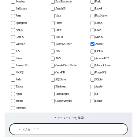
Symfony
Zend Framework
Flask
Backbone.js
AngularJS
Laravel
React
Vue.js
ReactNative
SpringBoot
Flutter
NuxtJS
Next.js
Linux
UNIX
CentOS
RedHat
MacOS
Windows
Windows Server
Android
iOS
AIX
HP-UX
Solaris
AWS
Amazon EC2
Amazon S3
Google Cloud Platform
Microsoft Azure
MySQL
OracleDB
PostgreSQL
Redis
SQLServer
SQLite
Tomcat
Elasticsearch
Apache
Nginx
Unreal Engine
Git
Jenkins
Google Analytics
Docker
Kubenetes
フリーワードでも検索