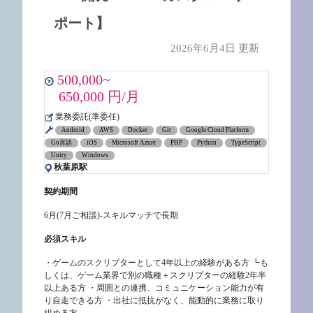
ポート】
2026年6月4日 更新
500,000~
650,000 円/月
業務委託(準委任)
Android
AWS
Docker
Git
Google Cloud Platform
Go言語
iOS
Microsoft Azure
PHP
Python
TypeScript
Unity
Windows
秋葉原駅
契約期間
6月(7月ご相談)-スキルマッチで長期
必須スキル
・ゲームのスクリプターとして4年以上の経験がある方 ┗も
しくは、ゲーム業界で別の職種＋スクリプターの経験2年半
以上ある方 ・周囲との連携、コミュニケーション能力が有
り自走できる方 ・出社に抵抗がなく、能動的に業務に取り