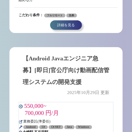
組める方
こだわり条件：
フルリモート
急募
詳細を見る
【Android Javaエンジニア急
募】[即日]官公庁向け動画配信管
理システムの開発支援
2025年10月29日 更新
550,000~
700,000 円/月
業務委託(準委任)
Android
C#
C#.NET
Java
Windows