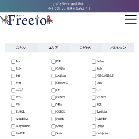
まずは簡単に無料登録！
今すぐ新しい冒険を始めよう！
スキル
エリア
こだわり
ポジション
Java
PHP
Python
Ruby
Go言語
Scala
Perl
JavaScript
HTML(HTML5)
Swift
Objective-C
Unity
C言語
C#
C++
VC++
C#.NET
VB.NET
VB
VBA
SQL
PL/SQL
COBOL
TypeScript
AndroidJava
Node.js
CakePHP
Ruby on Rails
Spring
Django
FuelPHP
Struts
CodeIgniter