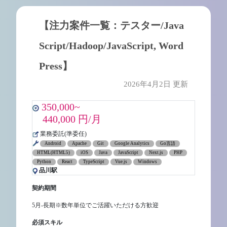
【注力案件一覧：テスター/Java
Script/Hadoop/JavaScript, Word
Press】
2026年4月2日 更新
350,000~
440,000 円/月
業務委託(準委任)
Android
Apache
Git
Google Analytics
Go言語
HTML(HTML5)
iOS
Java
JavaScript
Next.js
PHP
Python
React
TypeScript
Vue.js
Windows
品川駅
契約期間
5月-長期※数年単位でご活躍いただける方歓迎
必須スキル