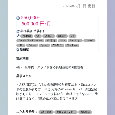
2026年3月5日 更新
550,000~
600,000 円/月
業務委託(準委任)
Android
C#
C#.NET
Docker
Git
Google Cloud Platform
Go言語
Java
JavaScript
Laravel
PHP
Python
Spring
VB.NET
Windows
新宿駅
契約期間
4月-一旦年内、スライド含め長期継続の可能性有
必須スキル
・ASP.NET(C#、VB)の現場経験3年程度以上 ・Unixコマン
ドの理解がある方 ・IIS設定等のWindowsサーバーの設定経
験がある方 ・フットワーク軽い方、出社に抵抗ない方 ・受
け身ではなく、能動的に作業に参加できる方
こだわり条件：
9時台始業
長期プロジェクト
新規開発