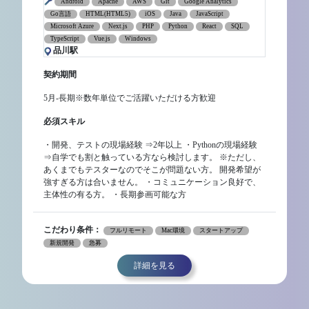
Android
Apache
AWS
Git
Google Analytics
Go言語
HTML(HTML5)
iOS
Java
JavaScript
Microsoft Azure
Next.js
PHP
Python
React
SQL
TypeScript
Vue.js
Windows
品川駅
契約期間
5月-長期※数年単位でご活躍いただける方歓迎
必須スキル
・開発、テストの現場経験 ⇒2年以上 ・Pythonの現場経験
⇒自学でも割と触っている方なら検討します。 ※ただし、
あくまでもテスターなのでそこが問題ない方。 開発希望が
強すぎる方は合いません。 ・コミュニケーション良好で、
主体性の有る方。 ・長期参画可能な方
こだわり条件：
フルリモート
Mac環境
スタートアップ
新規開発
急募
詳細を見る