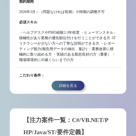
契約期間
2026年3月～（問題なければ長期）※時期の調整不可
必須スキル
・ヘルプデスクやPMO経験2-3年程度 ・ヒューマンスキル -
積極性があり業務の優先順位付けを行うことができる方 -IT
リテラシーが少ない方への丁寧な説明ができる方 ・レポー
ティング能力(報告用データの抽出、集計) ・業務改善に積
極的に取り組める方 ・実績のある勤怠良好の方（重要） ・
職場環境的に45歳くらいまでの方
こだわり条件：
詳細を見る
【注力案件一覧：C#/VB.NET/P
HP/Java/ST/要件定義】