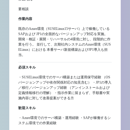
要相談
作業内容
既存のAzure環境（SUSELinux15サーバ）上で稼働している
SAPおよび JP1の全面的なバージョンアップ対応を実施。
開発・検証・展開・リハーサルの4環境に対し、段階的に作
業を行う。 並行して、次期社内システムのAzure環境（SUS
ELinux）における 本番サーバ新規構築およびJP1導入も担
当。
必須スキル
・SUSELinux環境でのサーバ構築または運用保守経験 （OS
バージョンアップや依存関係対応の知見含む） ・JP1の導入
／移行／バージョンアップ経験 （アンインストールおよび
定義情報移行の理解） ・指示作業に留まらず、手順書や実
施内容に対して改善提案ができる方
歓迎スキル
・Azure環境でのサーバ構築・運用経験 ・SAPが稼働するシ
ステム環境での作業経験