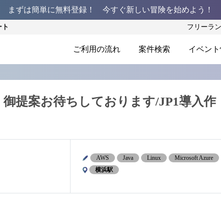
まずは簡単に無料登録！ 今すぐ新しい冒険を始めよう！
ート
フリーラ
ご利用の流れ
案件検索
イベント
御提案お待ちしております/JP1導入作
AWS
Java
Linux
Microsoft Azure
横浜駅