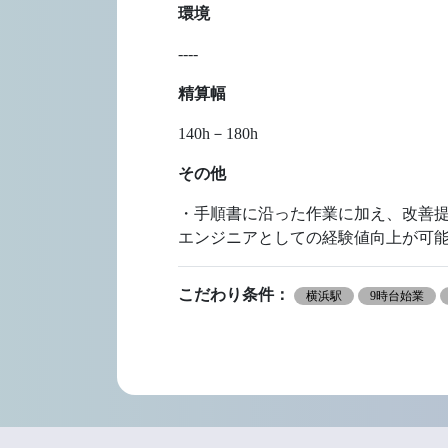
環境
----
精算幅
140h－180h
その他
・手順書に沿った作業に加え、改善提案
エンジニアとしての経験値向上が可
こだわり条件：
横浜駅
9時台始業