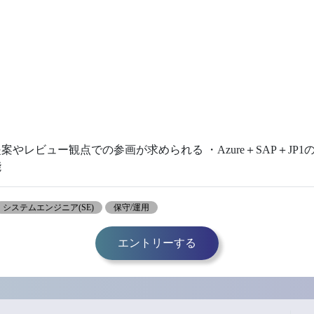
やレビュー観点での参画が求められる ・Azure＋SAP＋JP
能
システムエンジニア(SE)
保守/運用
エントリーする