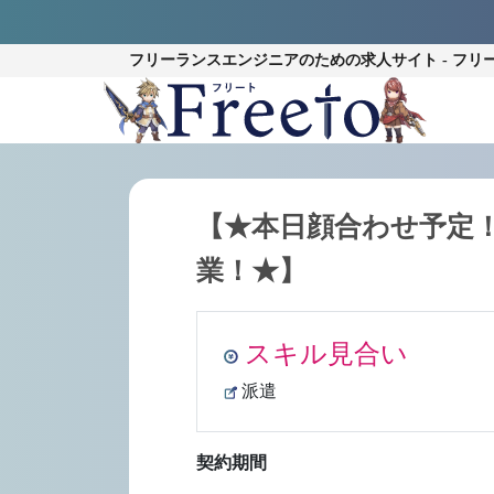
フリーランスエンジニアのための
求人サイト - フリ
【★本日顔合わせ予定！
業！★】
スキル見合い
派遣
契約期間