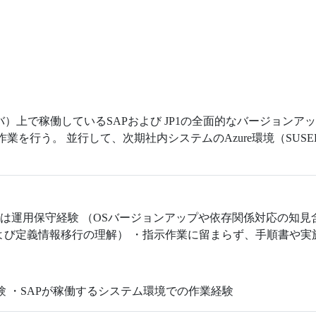
15サーバ）上で稼働しているSAPおよび JP1の全面的なバージョ
を行う。 並行して、次期社内システムのAzure環境（SUSEL
または運用保守経験 （OSバージョンアップや依存関係対応の知見
よび定義情報移行の理解） ・指示作業に留まらず、手順書や
経験 ・SAPが稼働するシステム環境での作業経験