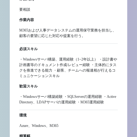
要相談
作業内容
M365および人事データシステムの運用保守業務を担当し、
顧客の要望に応じた対応や提案を行う。
必須スキル
・Windowsサーバ構築、運用経験（1~2年以上） ・設計書や
計画書等のドキュメント作成/レビュー経験 ・主体的にタス
クを推進できる能力 ・顧客、チームへの報連相が行えるコ
ミュニケーションスキル
歓迎スキル
・Windowsサーバ構築経験 ・SQLServerの運用経験 ・Active
Directory、LDAPサーバの運用経験 ・M365運用経験
環境
Azure、Windows、M365
精算幅