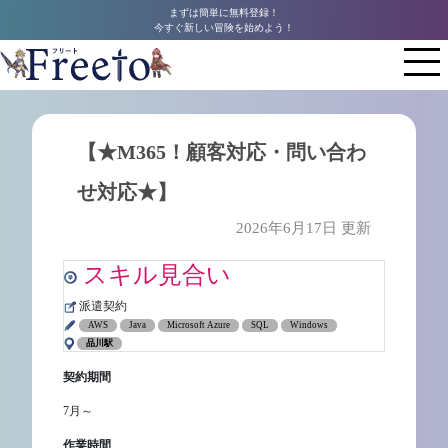
まずは簡単に無料登録！
今すぐ新しい冒険を始めよう！
【★M365！顧客対応・問い合わ
せ対応★】
2026年6月17日 更新
スキル見合い
派遣契約
AWS
Java
Microsoft Azure
SQL
Windows
品川駅
契約期間
7月～
作業時間