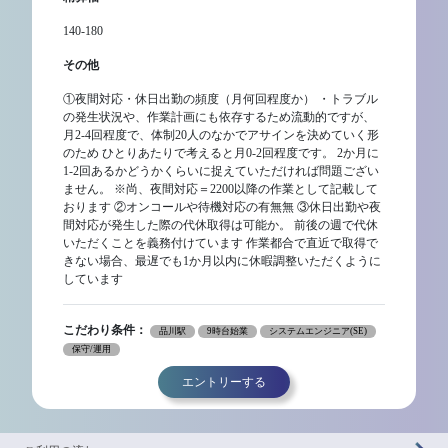
140-180
その他
①夜間対応・休日出勤の頻度（月何回程度か） ・トラブル
の発生状況や、作業計画にも依存するため流動的ですが、
月2-4回程度で、体制20人のなかでアサインを決めていく形
のため ひとりあたりで考えると月0-2回程度です。 2か月に
1-2回あるかどうかくらいに捉えていただければ問題ござい
ません。 ※尚、夜間対応＝2200以降の作業として記載して
おります ②オンコールや待機対応の有無無 ③休日出勤や夜
間対応が発生した際の代休取得は可能か。 前後の週で代休
いただくことを義務付けています 作業都合で直近で取得で
きない場合、最遅でも1か月以内に休暇調整いただくように
しています
こだわり条件：
品川駅
9時台始業
システムエンジニア(SE)
保守/運用
エントリーする