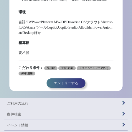
環境
言語/FWPowerPlatform MW/DBDataverse OS/クラウドMicroso
ft365/Azure ツールCopilot,CopilotStudio,AIBuilder,PowerAutom
ateDesktopほか
精算幅
要相談
こだわり条件：
品川駅
9時台始業
システムエンジニア(SE)
保守/運用
エントリーする
ご利用の流れ
案件検索
イベント情報