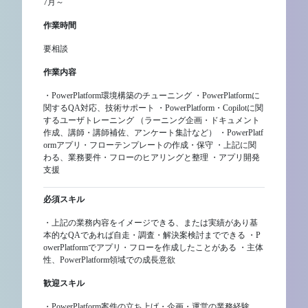
7月～
作業時間
要相談
作業内容
・PowerPlatform環境構築のチューニング ・PowerPlatformに
関するQA対応、技術サポート ・PowerPlatform・Copilotに関
するユーザトレーニング （ラーニング企画・ドキュメント
作成、講師・講師補佐、アンケート集計など） ・PowerPlatf
ormアプリ・フローテンプレートの作成・保守 ・上記に関
わる、業務要件・フローのヒアリングと整理 ・アプリ開発
支援
必須スキル
・上記の業務内容をイメージできる、または実績があり基
本的なQAであれば自走・調査・解決案検討までできる ・P
owerPlatformでアプリ・フローを作成したことがある ・主体
性、PowerPlatform領域での成長意欲
歓迎スキル
・PowerPlatform案件の立ち上げ・企画・運営の業務経験