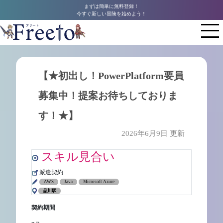
まずは簡単に無料登録！
今すぐ新しい冒険を始めよう！
【★初出し！PowerPlatform要員
募集中！提案お待ちしておりま
す！★】
2026年6月9日 更新
スキル見合い
派遣契約
AWS
Java
Microsoft Azure
品川駅
契約期間