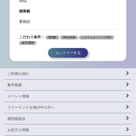
bleua
精算幅
要相談
こだわり条件：
豊洲駅
9時台始業
システムエンジニア(SE)
保守/運用
エントリーする
ご利用の流れ
案件検索
イベント情報
フリーランスを
検討中の方へ
個別相談会
お役立ち情報