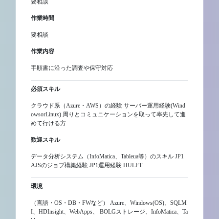
要相談
作業時間
要相談
作業内容
手順書に沿った調査や保守対応
必須スキル
クラウド系（Azure・AWS）の経験 サーバー運用経験(Wind
owsorLinux) 周りとコミュニケーションを取って率先して進
めて行ける方
歓迎スキル
データ分析システム（InfoMatica、Tableua等）のスキル JP1
AJSのジョブ構築経験 JP1運用経験 HULFT
環境
（言語・OS・DB・FWなど） Azure、Windows(OS)、SQLM
I、HDInsight、WebApps、 BOLGストレージ、InfoMatica、Ta