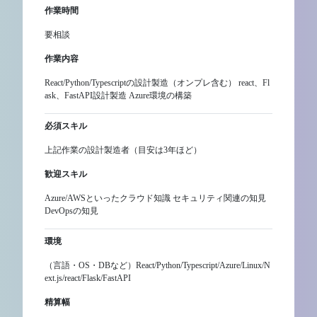
作業時間
要相談
作業内容
React/Python/Typescriptの設計製造（オンプレ含む） react、Fl
ask、FastAPI設計製造 Azure環境の構築
必須スキル
上記作業の設計製造者（目安は3年ほど）
歓迎スキル
Azure/AWSといったクラウド知識 セキュリティ関連の知見
DevOpsの知見
環境
（言語・OS・DBなど）React/Python/Typescript/Azure/Linux/N
ext.js/react/Flask/FastAPI
精算幅