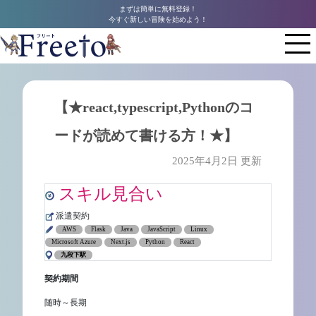
まずは簡単に無料登録！
今すぐ新しい冒険を始めよう！
【★react,typescript,Pythonのコ
ードが読めて書ける方！★】
2025年4月2日 更新
スキル見合い
派遣契約
AWS
Flask
Java
JavaScript
Linux
Microsoft Azure
Next.js
Python
React
九段下駅
契約期間
随時～長期