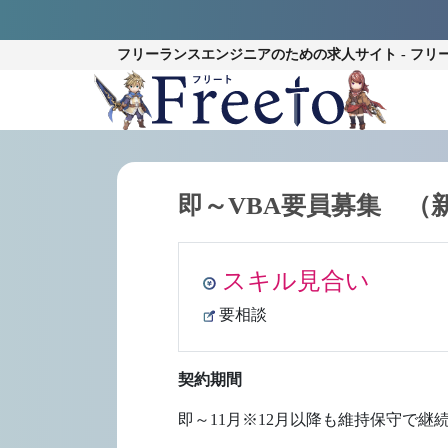
フリーランスエンジニアのための
求人サイト - フリ
即～VBA要員募集 （
スキル見合い
要相談
契約期間
即～11月※12月以降も維持保守で継