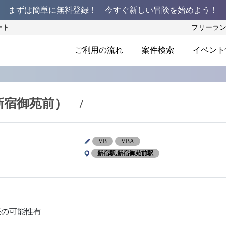
まずは簡単に無料登録！ 今すぐ新しい冒険を始めよう！
ート
フリーラ
ご利用の流れ
案件検索
イベント
新宿御苑前） /
VB
VBA
新宿駅,新宿御苑前駅
続の可能性有