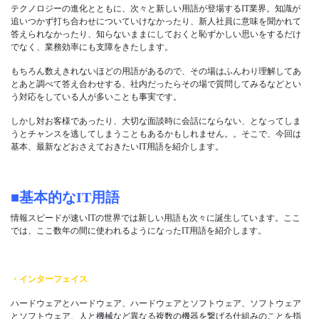
テクノロジーの進化とともに、次々と新しい用語が登場するIT業界。知識が
追いつかず打ち合わせについていけなかったり、新人社員に意味を聞かれて
答えられなかったり、知らないままにしておくと恥ずかしい思いをするだけ
でなく、業務効率にも支障をきたします。
もちろん数えきれないほどの用語があるので、その場はふんわり理解してあ
とあと調べて答え合わせする、社内だったらその場で質問してみるなどとい
う対応をしている人が多いことも事実です。
しかし対お客様であったり、大切な面談時に会話にならない、となってしま
うとチャンスを逃してしまうこともあるかもしれません。。そこで、今回は
基本、最新などおさえておきたいIT用語を紹介します。
■基本的なIT用語
情報スピードが速いITの世界では新しい用語も次々に誕生しています。ここ
では、ここ数年の間に使われるようになったIT用語を紹介します。
・インターフェイス
ハードウェアとハードウェア、ハードウェアとソフトウェア、ソフトウェア
とソフトウェア、人と機械など異なる複数の機器を繋げる仕組みのことを指