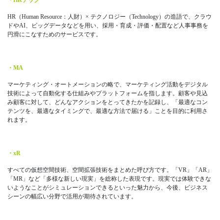
HR（Human Resource：人財）× テクノロジー（Technology）の造語で、クラウ
ドやAI、ビッグデータなどを用い、採用・育成・評価・配置など人事事務を
円滑にこなすためのサービスです。
・MA
マーケティング・オートメーションの略で、マーケティング活動をデジタル
技術によって自動化する仕組みやプラットフォームを指します。顧客や見込
み顧客に対して、どんなアクションをとってきたかを記録し、「最適なコン
テンツを、最適なタイミングで、最適な方法で届ける」ことを目的に利用さ
れます。
・xR
すべての仮想空間技術、空間拡張技術をまとめた呼び方です。「VR」「AR」
「MR」など「多様な新しい現実」を総称した表現です。現実では体験できな
いようなことがシミュレーションできるといった魅力から、今後、ビジネス
シーンの幅広い分野で活用が期待されています。