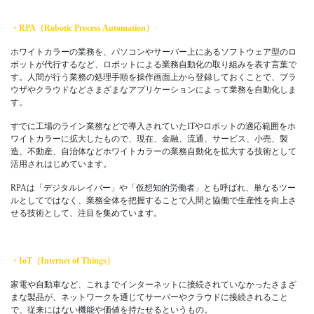
・RPA（Robotic Process Automation）
ホワイトカラーの業務を、パソコンやサーバー上にあるソフトウェア型のロ
ボットが代行するなど、ロボットによる業務自動化の取り組みを表す言葉で
す。人間が行う業務の処理手順を操作画面上から登録しておくことで、ブラ
ウザやクラウドなどさまざまなアプリケーションによって業務を自動化しま
す。
すでに工場のライン業務などで導入されていたITやロボットの適応範囲をホ
ワイトカラーに拡大したもので、現在、金融、流通、サービス、小売、製
造、不動産、自治体などホワイトカラーの業務自動化を拡大する技術として
活用されはじめています。
RPAは「デジタルレイバー」や「仮想知的労働者」とも呼ばれ、単なるツー
ルとしてではなく、業務全体を把握することで人間と協働で生産性を向上さ
せる技術として、注目を集めています。
・IoT（Internet of Things）
家電や自動車など、これまでインターネットに接続されていなかったさまざ
まな製品が、ネットワークを通じてサーバーやクラウドに接続されること
で、従来にはない機能や価値を持たせるというもの。