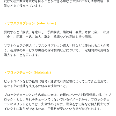
だけで心拍数や呼吸数を図ることができる服など生活の中から医療現場、農
業などまで役立っています。
・サブスクリプション（subscription）
要約すると「購読」を意味し、予約購読、購読料、会費、寄付（金）、出資
（金）、応募、申込、加入、署名、承諾などの意味を持つ用語。
ソフトウェアの購入（サブスクリプション購入）時などに使われることが多
く、会員制のサービスや機器の保守契約などについて、一定期間の利用権を
購入することを言います。
・ブロックチェーン（blockchain）
ビットコインなどの仮想（暗号）通貨取引の登場によって出てきた言葉で、
ネット上の流通を支える仕組みや技術のこと。
ブロックチェーンという名前の由来は、台帳の1ページを取引情報の塊（＝ブ
ロック）とし、それをチェーンでつないでいるイメージから。ブロックチェ
ーンのメリットとしては、安全性のほかに、送金をする際など個人同士でダ
イレクトに取引ができるため、手数料が安いという点が挙げられます。