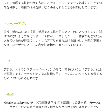
ジ）で処理する技術や考え方のことです。エッジでデータ処理することで負
荷を分散し、通信の遅延を限りなく小さくすることを目的としています。
・スーパーアプリ
日常生活のあらゆる場面で活用できる統合的なアプリのことを指します。関
連性のないように見えるサービス群が、一貫したユーザー体験のもとで統合
されているのが特徴で、いくつもアプリを立ち上げる煩わしい手間が不要と
なり、ユーザーにとっての利便性は極めて高くなっています。
・DX
デジタル・トランスフォーメーションの略で、簡単にいうと「デジタルによ
る変革」です。データやデジタル技術を用いてビジネススタイルを改善する
ために用いられる行動です。
・MaaS
Mobility as a Serviceの略でICT(情報通信技術)を活用して公共交通、カーシェ
ア、タクシーなど自家用車以外の交通手段をクラウド化し連携することで、