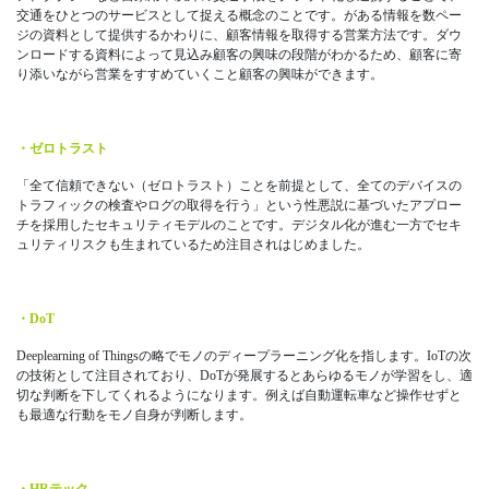
交通をひとつのサービスとして捉える概念のことです。がある情報を数ペー
ジの資料として提供するかわりに、顧客情報を取得する営業方法です。ダウ
ンロードする資料によって見込み顧客の興味の段階がわかるため、顧客に寄
り添いながら営業をすすめていくこと顧客の興味ができます。
・ゼロトラスト
「全て信頼できない（ゼロトラスト）ことを前提として、全てのデバイスの
トラフィックの検査やログの取得を行う」という性悪説に基づいたアプロー
チを採用したセキュリティモデルのことです。デジタル化が進む一方でセキ
ュリティリスクも生まれているため注目されはじめました。
・DoT
Deeplearning of Thingsの略でモノのディープラーニング化を指します。IoTの次
の技術として注目されており、DoTが発展するとあらゆるモノが学習をし、適
切な判断を下してくれるようになります。例えば自動運転車など操作せずと
も最適な行動をモノ自身が判断します。
・HR
テック