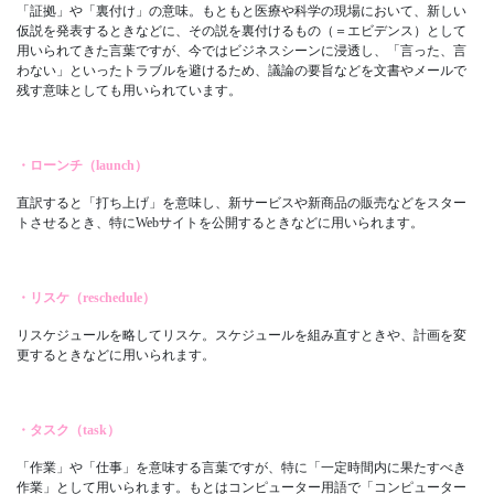
「証拠」や「裏付け」の意味。もともと医療や科学の現場において、新しい
仮説を発表するときなどに、その説を裏付けるもの（＝エビデンス）として
用いられてきた言葉ですが、今ではビジネスシーンに浸透し、「言った、言
わない」といったトラブルを避けるため、議論の要旨などを文書やメールで
残す意味としても用いられています。
・ローンチ（launch）
直訳すると「打ち上げ」を意味し、新サービスや新商品の販売などをスター
トさせるとき、特にWebサイトを公開するときなどに用いられます。
・リスケ（reschedule）
リスケジュールを略してリスケ。スケジュールを組み直すときや、計画を変
更するときなどに用いられます。
・タスク（task）
「作業」や「仕事」を意味する言葉ですが、特に「一定時間内に果たすべき
作業」として用いられます。もとはコンピューター用語で「コンピューター