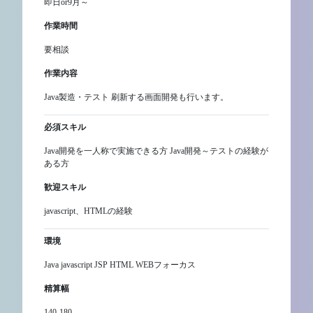
即日or9月～
作業時間
要相談
作業内容
Java製造・テスト 刷新する画面開発も行います。
必須スキル
Java開発を一人称で実施できる方 Java開発～テストの経験が
ある方
歓迎スキル
javascript、HTMLの経験
環境
Java javascript JSP HTML WEBフォーカス
精算幅
140-180