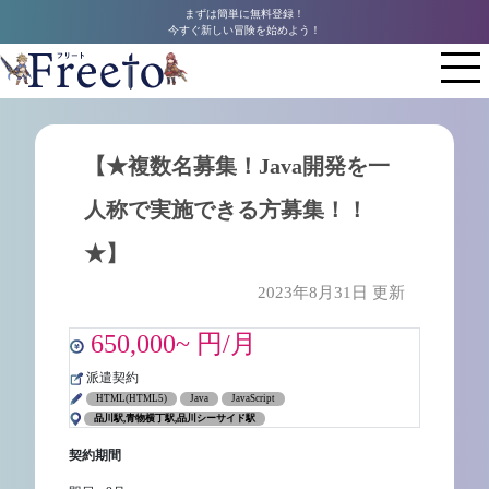
まずは簡単に無料登録！
今すぐ新しい冒険を始めよう！
【★複数名募集！Java開発を一
人称で実施できる方募集！！
★】
2023年8月31日 更新
650,000~ 円/月
派遣契約
HTML(HTML5)
Java
JavaScript
品川駅,青物横丁駅,品川シーサイド駅
契約期間