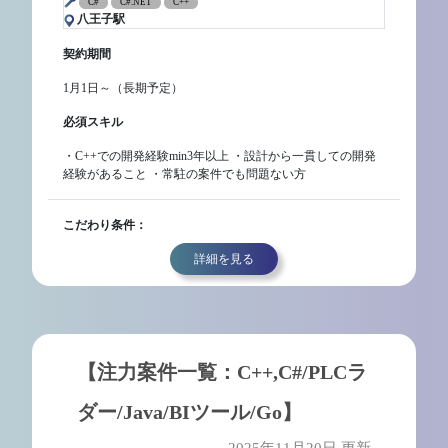
C#
C#.NET
C++
八王子駅
契約期間
1月1日～（長期予定）
必須スキル
・C++での開発経験min3年以上 ・設計から一貫しての開発
経験があること ・常駐の案件でも問題ない方
こだわり条件：
詳細を見る
【注力案件一覧：C++,C#/PLCラ
ダー/Java/BIツール/Go】