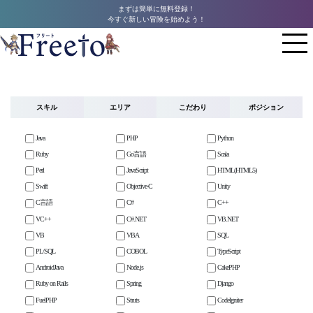
まずは簡単に無料登録！
今すぐ新しい冒険を始めよう！
スキル
エリア
こだわり
ポジション
Java
PHP
Python
Ruby
Go言語
Scala
Perl
JavaScript
HTML(HTML5)
Swift
Objective-C
Unity
C言語
C#
C++
VC++
C#.NET
VB.NET
VB
VBA
SQL
PL/SQL
COBOL
TypeScript
AndroidJava
Node.js
CakePHP
Ruby on Rails
Spring
Django
FuelPHP
Struts
CodeIgniter