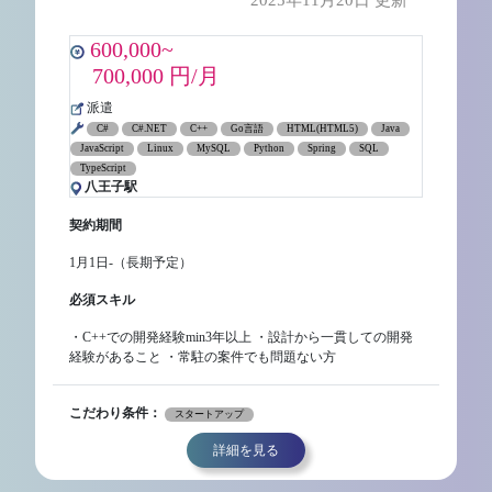
2025年11月20日 更新
600,000~
700,000 円/月
派遣
C#
C#.NET
C++
Go言語
HTML(HTML5)
Java
JavaScript
Linux
MySQL
Python
Spring
SQL
TypeScript
八王子駅
契約期間
1月1日-（長期予定）
必須スキル
・C++での開発経験min3年以上 ・設計から一貫しての開発
経験があること ・常駐の案件でも問題ない方
こだわり条件：
スタートアップ
詳細を見る