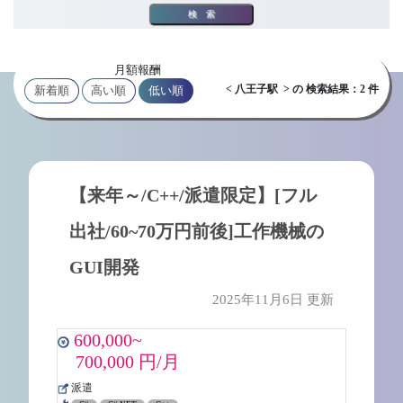
検索
月額報酬
< 八王子駅 > の 検索結果：2 件
新着順
高い順
低い順
【来年～/C++/派遣限定】[フル
出社/60~70万円前後]工作機械の
GUI開発
2025年11月6日 更新
600,000~
700,000 円/月
派遣