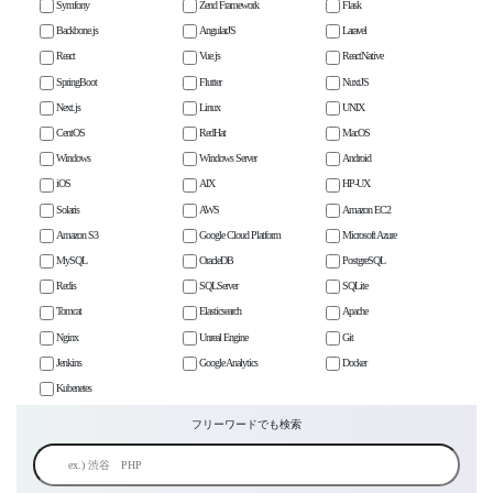
Symfony
Zend Framework
Flask
Backbone.js
AngularJS
Laravel
React
Vue.js
ReactNative
SpringBoot
Flutter
NuxtJS
Next.js
Linux
UNIX
CentOS
RedHat
MacOS
Windows
Windows Server
Android
iOS
AIX
HP-UX
Solaris
AWS
Amazon EC2
Amazon S3
Google Cloud Platform
Microsoft Azure
MySQL
OracleDB
PostgreSQL
Redis
SQLServer
SQLite
Tomcat
Elasticsearch
Apache
Nginx
Unreal Engine
Git
Jenkins
Google Analytics
Docker
Kubenetes
フリーワードでも検索