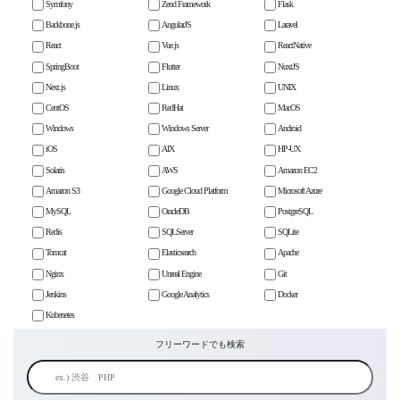
Symfony
Zend Framework
Flask
Backbone.js
AngularJS
Laravel
React
Vue.js
ReactNative
SpringBoot
Flutter
NuxtJS
Next.js
Linux
UNIX
CentOS
RedHat
MacOS
Windows
Windows Server
Android
iOS
AIX
HP-UX
Solaris
AWS
Amazon EC2
Amazon S3
Google Cloud Platform
Microsoft Azure
MySQL
OracleDB
PostgreSQL
Redis
SQLServer
SQLite
Tomcat
Elasticsearch
Apache
Nginx
Unreal Engine
Git
Jenkins
Google Analytics
Docker
Kubenetes
フリーワードでも検索