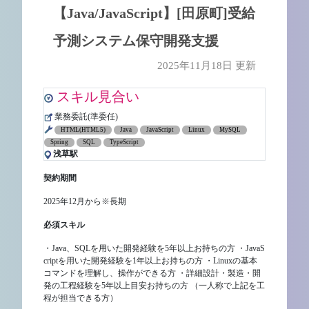
【Java/JavaScript】[田原町]受給
予測システム保守開発支援
2025年11月18日 更新
スキル見合い
業務委託(準委任)
HTML(HTML5)
Java
JavaScript
Linux
MySQL
Spring
SQL
TypeScript
浅草駅
契約期間
2025年12月から※長期
必須スキル
・Java、SQLを用いた開発経験を5年以上お持ちの方 ・JavaS
criptを用いた開発経験を1年以上お持ちの方 ・Linuxの基本
コマンドを理解し、操作ができる方 ・詳細設計・製造・開
発の工程経験を5年以上目安お持ちの方 （一人称で上記を工
程が担当できる方）