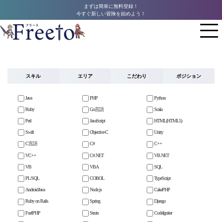
まずは簡単に無料登録！
今すぐ新しい冒険を始めよう！
スキル
エリア
こだわり
ポジション
Java
PHP
Python
Ruby
Go言語
Scala
Perl
JavaScript
HTML(HTML5)
Swift
Objective-C
Unity
C言語
C#
C++
VC++
C#.NET
VB.NET
VB
VBA
SQL
PL/SQL
COBOL
TypeScript
AndroidJava
Node.js
CakePHP
Ruby on Rails
Spring
Django
FuelPHP
Struts
CodeIgniter