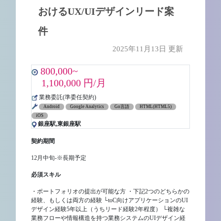
おけるUX/UIデザインリード案
件
2025年11月13日 更新
800,000~
1,100,000 円/月
業務委託(準委任契約)
Android
Google Analytics
Go言語
HTML(HTML5)
iOS
銀座駅,東銀座駅
契約期間
12月中旬-※長期予定
必須スキル
・ポートフォリオの提出が可能な方 ・下記2つのどちらかの
経験、もしくは両方の経験 └toC向けアプリケーションのUI
デザイン経験5年以上（うちリード経験2年程度） └複雑な
業務フローや情報構造を持つ業務システムのUIデザイン経