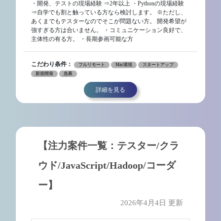
・開発、テストの現場経験 ⇒2年以上 ・Pythonの現場経験
⇒自学でも割と触っている方なら検討します。 ※ただし、
あくまでもテスターなのでそこが問題ない方。 開発希望が
強すぎる方は合いません。 ・コミュニケーション良好で、
主体性の有る方。 ・長期参画可能な方
こだわり条件：
フルリモート
Mac環境
スタートアップ
新規開発
急募
詳細を見る
【注力案件一覧：テスター/クラ
ウド/JavaScript/Hadoop/コーダ
ー】
2026年4月4日 更新