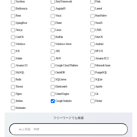
Symfony
Zend Framework
Flask
Backbone.js
AngularJS
Laravel
React
Vue.js
ReactNative
SpringBoot
Flutter
NuxtJS
Next.js
Linux
UNIX
CentOS
RedHat
MacOS
Windows
Windows Server
Android
iOS
AIX
HP-UX
Solaris
AWS
Amazon EC2
Amazon S3
Google Cloud Platform
Microsoft Azure
MySQL
OracleDB
PostgreSQL
Redis
SQLServer
SQLite
Tomcat
Elasticsearch
Apache
Nginx
Unreal Engine
Git
Jenkins
Google Analytics
Docker
Kubenetes
フリーワードでも検索