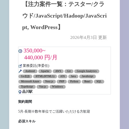
【注力案件一覧：テスター/クラ
ウド/JavaScript/Hadoop/JavaScri
pt, WordPress】
2026年4月3日 更新
350,000~
440,000 円/月
業務委託(準委任)
Android
Apache
AWS
Git
Google Analytics
Go言語
HTML(HTML5)
iOS
Java
JavaScript
Microsoft Azure
Next.js
PHP
Python
React
SQL
TypeScript
Vue.js
Windows
品川駅
契約期間
5月-長期※数年単位でご活躍いただける方歓迎
必須スキル