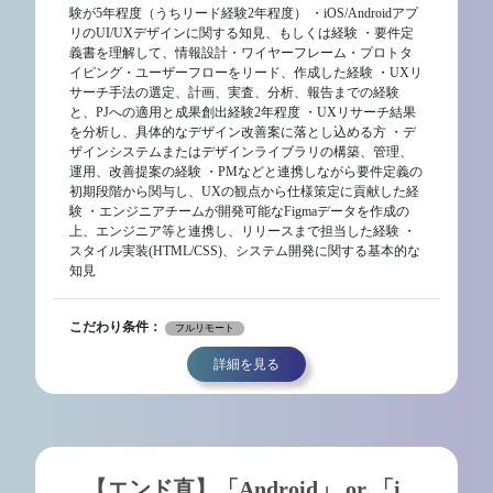
験が5年程度（うちリード経験2年程度） ・iOS/Androidアプ
リのUI/UXデザインに関する知見、もしくは経験 ・要件定
義書を理解して、情報設計・ワイヤーフレーム・プロトタ
イピング・ユーザーフローをリード、作成した経験 ・UXリ
サーチ手法の選定、計画、実査、分析、報告までの経験
と、PJへの適用と成果創出経験2年程度 ・UXリサーチ結果
を分析し、具体的なデザイン改善案に落とし込める方 ・デ
ザインシステムまたはデザインライブラリの構築、管理、
運用、改善提案の経験 ・PMなどと連携しながら要件定義の
初期段階から関与し、UXの観点から仕様策定に貢献した経
験 ・エンジニアチームが開発可能なFigmaデータを作成の
上、エンジニア等と連携し、リリースまで担当した経験 ・
スタイル実装(HTML/CSS)、システム開発に関する基本的な
知見
こだわり条件：
フルリモート
詳細を見る
【エンド直】「Android」 or 「i