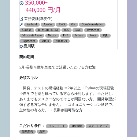
350,000~
440,000 円/月
業務委託(準委任)
Android
Apache
AWS
Git
Google Analytics
Go言語
HTML(HTML5)
iOS
Java
JavaScript
Microsoft Azure
Next.js
PHP
Python
React
SQL
TypeScript
Vue.js
Windows
品川駅
契約期間
5月-長期※数年単位でご活躍いただける方歓迎
必須スキル
・開発、テストの現場経験 ⇒2年以上 ・Pythonの現場経験
⇒自学でも割と触っている方なら検討します。 ※ただし、
あくまでもテスターなのでそこが問題ない方。 開発希望が
強すぎる方は合いません。 ・コミュニケーション良好で、
主体性の有る方。 ・長期参画可能な方
こだわり条件：
フルリモート
Mac環境
スタートアップ
新規開発
急募