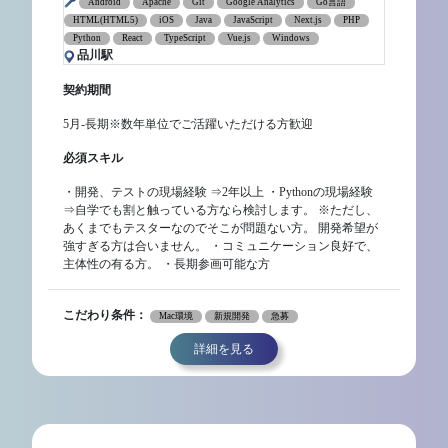
Android
Apache
Git
Google Analytics
Go言語
HTML(HTML5)
iOS
Java
JavaScript
Next.js
PHP
Python
React
TypeScript
Vue.js
Windows
品川駅
契約期間
5月-長期※数年単位でご活躍いただける方歓迎
必須スキル
・開発、テストの現場経験 ⇒2年以上 ・Pythonの現場経験
⇒自学でも割と触っている方なら検討します。 ※ただし、
あくまでもテスターなのでそこが問題ない方。 開発希望が
強すぎる方は合いません。 ・コミュニケーション良好で、
主体性の有る方。 ・長期参画可能な方
こだわり条件：
Mac環境
新規開発
急募
詳細を見る