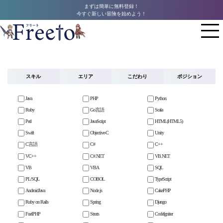
まずは簡単に無料登録！
今すぐ新しい冒険を始めよう！
スキル
エリア
こだわり
ポジション
Java
PHP
Python
Ruby
Go言語
Scala
Perl
JavaScript
HTML(HTML5)
Swift
Objective-C
Unity
C言語
C#
C++
VC++
C#.NET
VB.NET
VB
VBA
SQL
PL/SQL
COBOL
TypeScript
AndroidJava
Node.js
CakePHP
Ruby on Rails
Spring
Django
FuelPHP
Struts
CodeIgniter