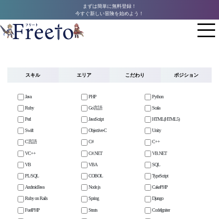
まずは簡単に無料登録！
今すぐ新しい冒険を始めよう！
スキル
エリア
こだわり
ポジション
Java
PHP
Python
Ruby
Go言語
Scala
Perl
JavaScript
HTML(HTML5)
Swift
Objective-C
Unity
C言語
C#
C++
VC++
C#.NET
VB.NET
VB
VBA
SQL
PL/SQL
COBOL
TypeScript
AndroidJava
Node.js
CakePHP
Ruby on Rails
Spring
Django
FuelPHP
Struts
CodeIgniter