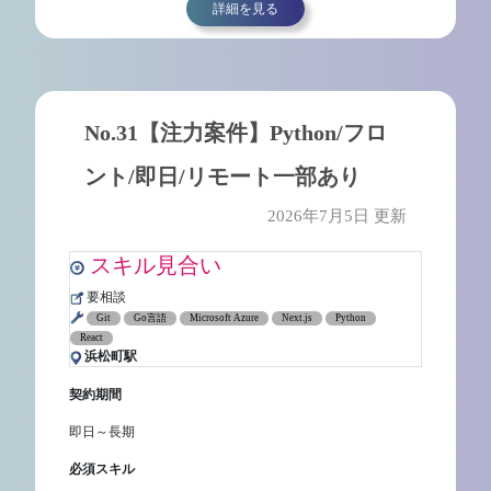
詳細を見る
No.31【注力案件】Python/フロ
ント/即日/リモート一部あり
2026年7月5日 更新
スキル見合い
要相談
Git
Go言語
Microsoft Azure
Next.js
Python
React
浜松町駅
契約期間
即日～長期
必須スキル