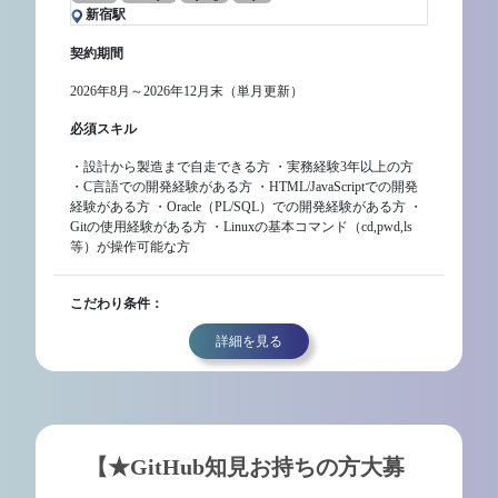
新宿駅
契約期間
2026年8月～2026年12月末（単月更新）
必須スキル
・設計から製造まで自走できる方 ・実務経験3年以上の方
・C言語での開発経験がある方 ・HTML/JavaScriptでの開発
経験がある方 ・Oracle（PL/SQL）での開発経験がある方 ・
Gitの使用経験がある方 ・Linuxの基本コマンド（cd,pwd,ls
等）が操作可能な方
こだわり条件：
詳細を見る
【★GitHub知見お持ちの方大募