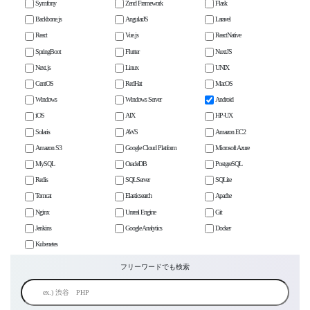
Symfony
Zend Framework
Flask
Backbone.js
AngularJS
Laravel
React
Vue.js
ReactNative
SpringBoot
Flutter
NuxtJS
Next.js
Linux
UNIX
CentOS
RedHat
MacOS
Windows
Windows Server
Android
iOS
AIX
HP-UX
Solaris
AWS
Amazon EC2
Amazon S3
Google Cloud Platform
Microsoft Azure
MySQL
OracleDB
PostgreSQL
Redis
SQLServer
SQLite
Tomcat
Elasticsearch
Apache
Nginx
Unreal Engine
Git
Jenkins
Google Analytics
Docker
Kubenetes
フリーワードでも検索