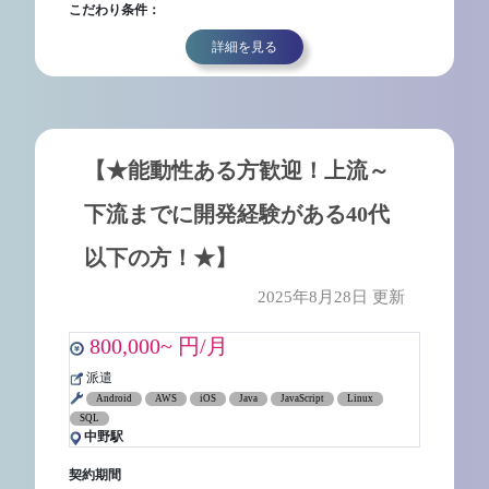
こだわり条件：
詳細を見る
【★能動性ある方歓迎！上流～
下流までに開発経験がある40代
以下の方！★】
2025年8月28日 更新
800,000~ 円/月
派遣
Android
AWS
iOS
Java
JavaScript
Linux
SQL
中野駅
契約期間