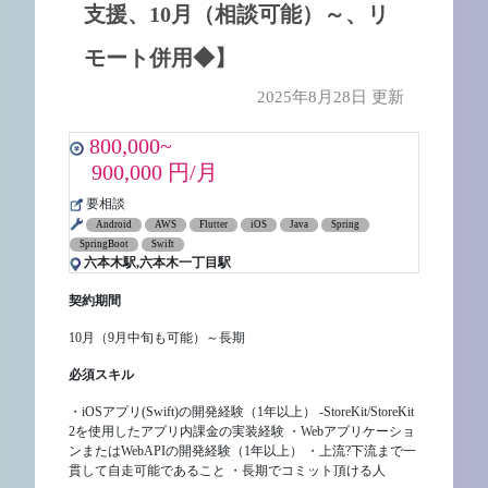
支援、10月（相談可能）～、リ
モート併用◆】
2025年8月28日 更新
800,000~
900,000 円/月
要相談
Android
AWS
Flutter
iOS
Java
Spring
SpringBoot
Swift
六本木駅,六本木一丁目駅
契約期間
10月（9月中旬も可能）～長期
必須スキル
・iOSアプリ(Swift)の開発経験（1年以上） -StoreKit/StoreKit
2を使用したアプリ内課金の実装経験 ・Webアプリケーショ
ンまたはWebAPIの開発経験（1年以上） ・上流?下流まで一
貫して自走可能であること ・長期でコミット頂ける人