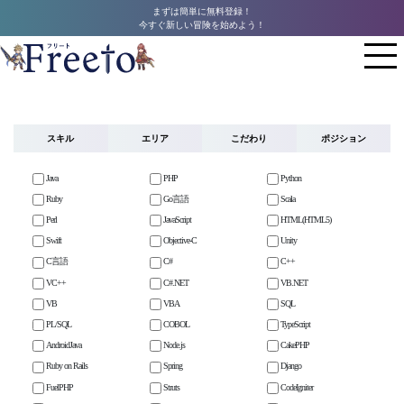
まずは簡単に無料登録！
今すぐ新しい冒険を始めよう！
スキル
エリア
こだわり
ポジション
Java
PHP
Python
Ruby
Go言語
Scala
Perl
JavaScript
HTML(HTML5)
Swift
Objective-C
Unity
C言語
C#
C++
VC++
C#.NET
VB.NET
VB
VBA
SQL
PL/SQL
COBOL
TypeScript
AndroidJava
Node.js
CakePHP
Ruby on Rails
Spring
Django
FuelPHP
Struts
CodeIgniter