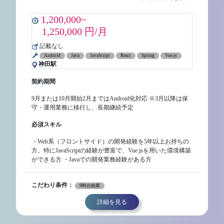
1,200,000~
1,250,000 円/月
記載なし
Android
Java
JavaScript
React
Spring
Vue.js
神田駅
契約期間
9月または10月開始2月まではAndroid化対応 ※3月以降は保
守・運用業務に移行し、長期継続予定
必須スキル
・Web系（フロントサイド）の開発経験を5年以上お持ちの
方。特にJavaScriptの経験が豊富で、Vue.jsを用いた環境構築
ができる方 ・Javaでの開発業務経験がある方
こだわり条件：
9時台始業
詳細を見る