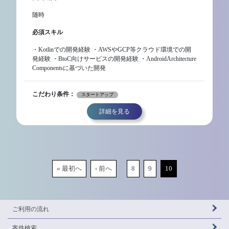
随時
必須スキル
・Kotlinでの開発経験 ・AWSやGCP等クラウド環境での開
発経験 ・BtoC向けサービスの開発経験 ・AndroidArchitecture
Componentsに基づいた開発
こだわり条件：
スタートアップ
詳細を見る
« 最初へ
‹ 前へ
8
9
10
ご利用の流れ
案件検索