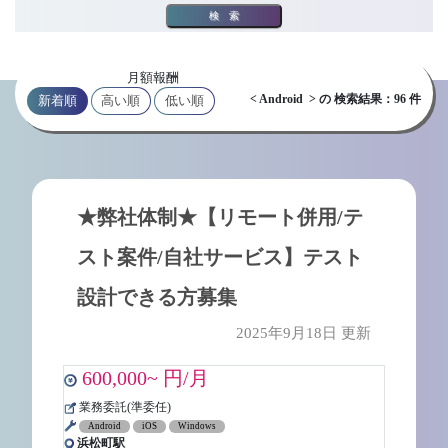
検索
月額報酬
< Android > の 検索結果：96 件
新着順
高い順
低い順
★弊社体制★【リモート併用/テ
スト案件/自社サービス】テスト
設計できる方募集
2025年9月18日 更新
600,000~ 円/月
業務委託(準委任)
Android
iOS
Windows
浜松町駅