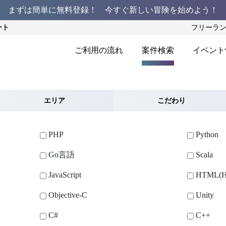
まずは簡単に無料登録！ 今すぐ新しい冒険を始めよう！
ート
フリーラ
ご利用の流れ
案件検索
イベント
エリア
こだわり
PHP
Python
Go言語
Scala
JavaScript
HTML(H
Objective-C
Unity
C#
C++