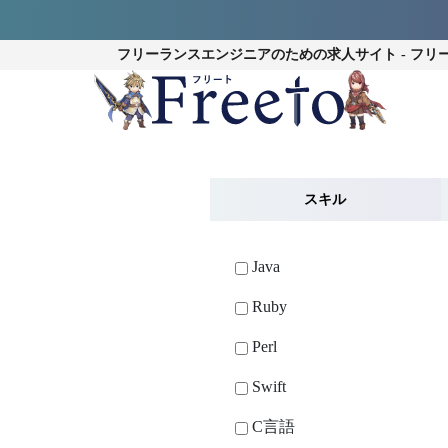
フリーランスエンジニアのための
求人サイト - フリ
スキル
Java
Ruby
Perl
Swift
C言語