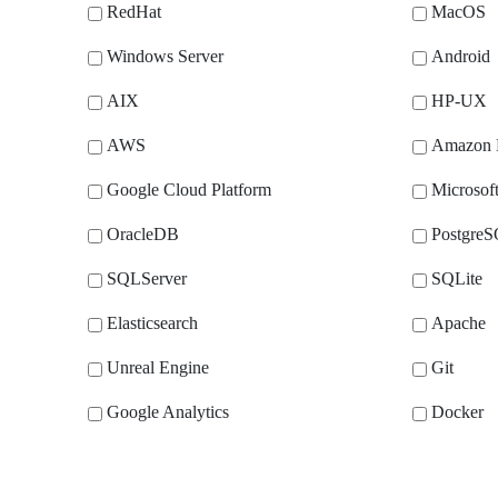
RedHat
MacOS
Windows Server
Android
AIX
HP-UX
AWS
Amazon
Google Cloud Platform
Microsof
OracleDB
Postgre
SQLServer
SQLite
Elasticsearch
Apache
Unreal Engine
Git
Google Analytics
Docker