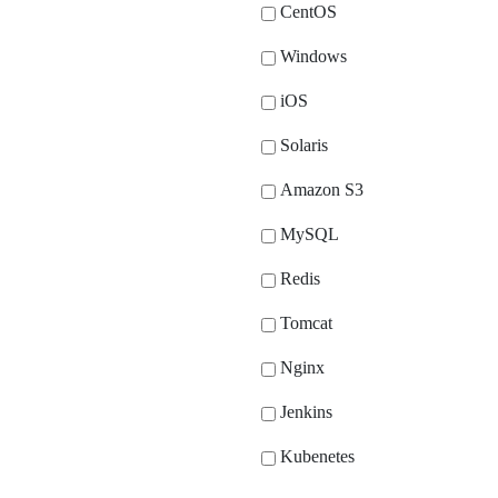
CentOS
Windows
iOS
Solaris
Amazon S3
MySQL
Redis
Tomcat
Nginx
Jenkins
Kubenetes