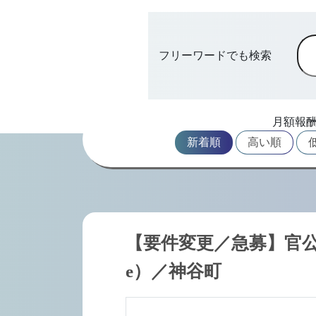
フリーワードでも検索
月額報
新着順
高い順
【要件変更／急募】官公庁
e）／神谷町