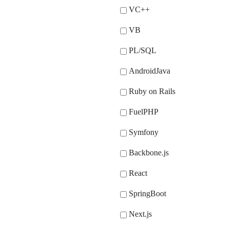
VC++
VB
PL/SQL
AndroidJava
Ruby on Rails
FuelPHP
Symfony
Backbone.js
React
SpringBoot
Next.js