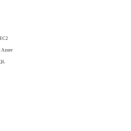
 EC2
t Azure
SQL