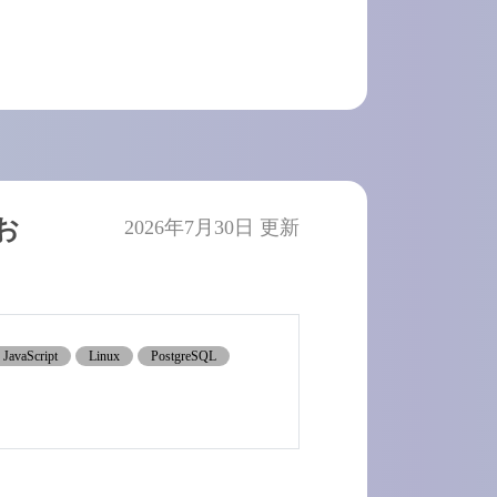
お
2026年7月30日 更新
JavaScript
Linux
PostgreSQL