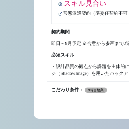
スキル見合い
形態派遣契約（準委任契約不可
契約期間
即日～9月予定 ※合意から参画まで2
必須スキル
・設計品質の観点から課題を主体的に発見
ジ（ShadowImage）を用いた
こだわり条件：
9時台始業