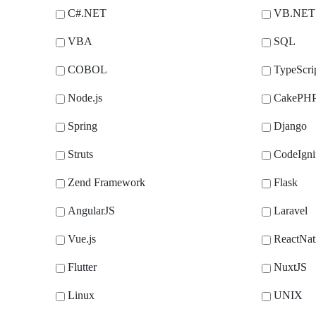
C#.NET
VB.NET
VBA
SQL
COBOL
TypeScri
Node.js
CakePH
Spring
Django
Struts
CodeIgni
Zend Framework
Flask
AngularJS
Laravel
Vue.js
ReactNat
Flutter
NuxtJS
Linux
UNIX