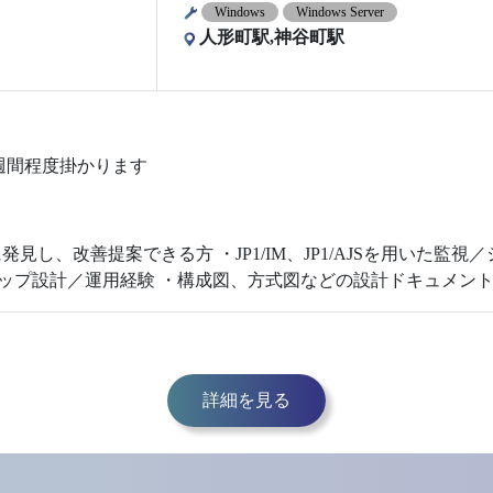
Windows
Windows Server
人形町駅,神谷町駅
週間程度掛かります
し、改善提案できる方 ・JP1/IM、JP1/AJSを用いた監
バックアップ設計／運用経験 ・構成図、方式図などの設計ドキュメン
詳細を見る