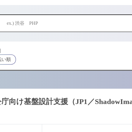
酬
低い順
向け基盤設計支援（JP1／ShadowIma