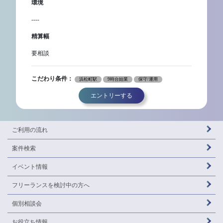
環境
----
精算幅
要相談
こだわり条件：
浜松町駅
9時台始業
保守/運用
エントリーする
ご利用の流れ
案件検索
イベント情報
フリーランスを
検討中の方へ
個別相談会
お役立ち情報