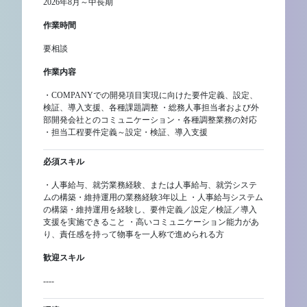
2026年8月～中長期
作業時間
要相談
作業内容
・COMPANYでの開発項目実現に向けた要件定義、設定、
検証、導入支援、各種課題調整 ・総務人事担当者および外
部開発会社とのコミュニケーション・各種調整業務の対応
・担当工程要件定義～設定・検証、導入支援
必須スキル
・人事給与、就労業務経験、または人事給与、就労システ
ムの構築・維持運用の業務経験3年以上 ・人事給与システム
の構築・維持運用を経験し、要件定義／設定／検証／導入
支援を実施できること ・高いコミュニケーション能力があ
り、責任感を持って物事を一人称で進められる方
歓迎スキル
----