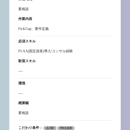
要相談
作業内容
Fit＆Gap、要件定義
必須スキル
FI-AA(固定資産)導入/コンサル経験
歓迎スキル
----
環境
----
精算幅
要相談
こだわり条件：
品川駅
9時台始業