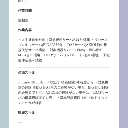
6月～
作業時間
要相談
作業内容
・大手通信会社向け新規仮想サーバの設計構築 ・リバース
プロキシサーバ(BIG-IPAPM)、LDAPサーバ(AXIOLE)の新
規仮想サーバ構築 ・対象機器リバースProxy（BIG-IPAP
M）4台×3環境、LDAPサーバ（AXIOLE）2台×3環境 ・工程
要件定義～試験
必須スキル
・Linux(RHEL)サーバの設計構築経験5年程度から ・対象機
器の経験 ※BIG-IPAPMのご経験がない場合、BIG-IPLTM等
の経験者でも可。AXIOLEの経験がない場合は、LDAPサー
バの構築経験者でも可。 ・基本設計書以上の上位ドキュメ
ントの作成経験
歓迎スキル
----