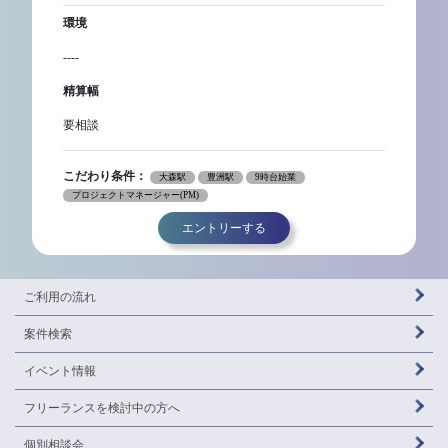
環境
----
精算幅
要相談
こだわり条件：
大森駅
豊洲駅
9時台始業
プロジェクトマネージャー(PM)
エントリーする
ご利用の流れ
案件検索
イベント情報
フリーランスを
検討中の方へ
個別相談会