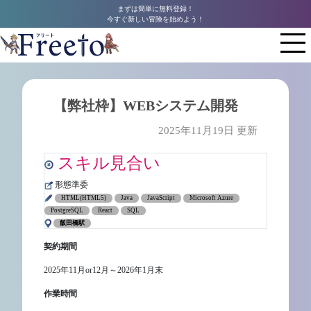
まずは簡単に無料登録！
今すぐ新しい冒険を始めよう！
【弊社枠】WEBシステム開発
2025年11月19日 更新
スキル見合い
形態準委
HTML(HTML5)
Java
JavaScript
Microsoft Azure
PostgreSQL
React
SQL
飯田橋駅
契約期間
2025年11月or12月～2026年1月末
作業時間