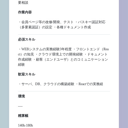
要相談
作業内容
・会員ページ等の改修/開発、テスト ・パスキー認証対応
（多要素認証）の設定 ・各種ドキュメント作成
必須スキル
・WEBシステムの実務経験3年程度 ・フロントエンド（Rea
ct）の知見 ・クラウド環境上での開発経験 ・ドキュメント
作成経験 ・顧客（エンドユーザ）とのコミュニケーション
経験
歓迎スキル
・サーバ、DB、クラウドの構築経験 ・Reactでの実務経
環境
----
精算幅
140h‐180h