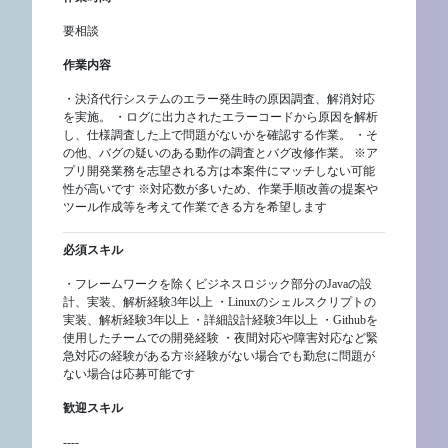
要相談
作業内容
・決済代行システムのエラー発生時の原因調査、解消対応
を実施。 ・ログに出力されたエラーコードから原因を解析
し、仕様調査した上で問題がないかを確認する作業。 ・そ
の他、バグの疑いのある動作の調査とバグ改修作業。 ※ア
プリ開発業務を志望される方は本案件にマッチしない可能
性が高いです ※対応数が多いため、作業手順改善の提案や
ツール作成等を考えて作業できる方を希望します
必須スキル
・フレームワークを除くビジネスロジック部分のJavaの設
計、実装、解析経験3年以上 ・Linuxのシェルスクリプトの
実装、解析経験3年以上 ・詳細設計経験3年以上 ・Githubを
使用したチームでの開発経験 ・夜間対応や障害対応など緊
急対応の経験がある方※経験がない場合でも勤怠に問題が
ない場合は応募可能です
歓迎スキル
----