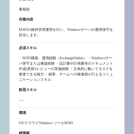
要相談
作業内容
M365の維持管理運用を行い、Windowsサーバの運用保守を
担当します。
必須スキル
・M365構築、運用経験（ExchangeOnline） ・Windowsサー
バ保守または構築経験 ・設計書や計画書等のドキュメント
作成(更新)/レビューの実施経験 ・主体的に動いてタスクを
推進できる能力 ・顧客、チームへの報連相が行えるコミュ
ニケーションスキル
歓迎スキル
----
環境
OS/クラウドWindows ツールM365
精算幅