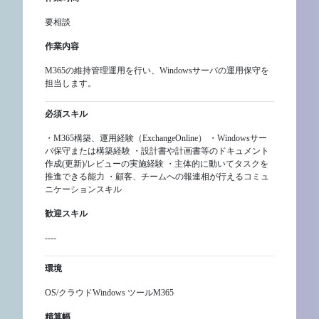
要相談
作業内容
M365の維持管理運用を行い、Windowsサーバの運用保守を
担当します。
必須スキル
・M365構築、運用経験（ExchangeOnline） ・Windowsサー
バ保守または構築経験 ・設計書や計画書等のドキュメント
作成(更新)/レビューの実施経験 ・主体的に動いてタスクを
推進できる能力 ・顧客、チームへの報連相が行えるコミュ
ニケーションスキル
歓迎スキル
----
環境
OS/クラウドWindows ツールM365
精算幅