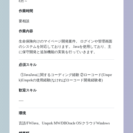
8月～
作業時間
要相談
作業内容
生命保険向けのマイページ開発案件。 ログインや管理画面
のシステムを対応しております。 Javaを使用しており、主
に保守開発と追加機能の実装を行っていきます。
必須スキル
①JavaJavaに関するコーディング経験 ②ローコード(Unqor
k)Unqorkの使用経験(なければローコード開発経験者)
歓迎スキル
----
環境
言語/FWJava、Unqork MW/DBOracle OS/クラウドWindows