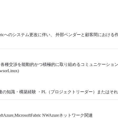
rosoftFabricへのシステム更改に伴い、 外部ベンダーと顧客間にお
各種交渉を能動的かつ積極的に取り組めるコミュニケーションスキ
rLinux)
関連の知識・構築経験 ・PL（プロジェクトリーダー）またはそ
oftAzure,MicrosoftFabric NWAzureネットワーク関連