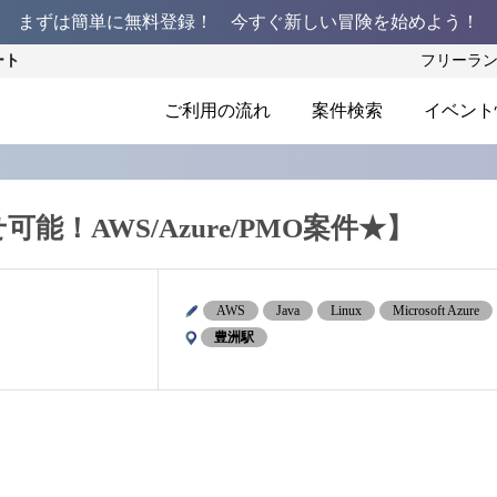
まずは簡単に無料登録！ 今すぐ新しい冒険を始めよう！
ート
フリーラ
ご利用の流れ
案件検索
イベント
！AWS/Azure/PMO案件★】
AWS
Java
Linux
Microsoft Azure
豊洲駅