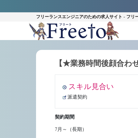
フリーランスエンジニアのための
求人サイト - フリ
【★業務時間後顔合わせ可能
スキル見合い
派遣契約
契約期間
7月～（長期）