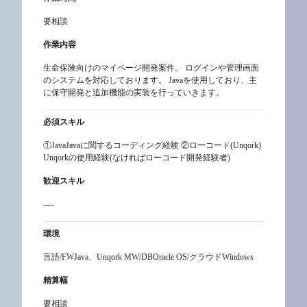
要相談
作業内容
生命保険向けのマイページ開発案件。 ログインや管理画面
のシステムを対応しております。 Javaを使用しており、主
に保守開発と追加機能の実装を行っていきます。
必須スキル
①JavaJavaに関するコーディング経験 ②ローコード(Unqork)
Unqorkの使用経験(なければローコード開発経験者)
歓迎スキル
----
環境
言語/FWJava、Unqork MW/DBOracle OS/クラウドWindows
精算幅
要相談