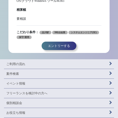
OS/クラウドWindows ツールM365
精算幅
要相談
こだわり条件：
品川駅
9時台始業
システムエンジニア(SE)
保守/運用
エントリーする
ご利用の流れ
案件検索
イベント情報
フリーランスを
検討中の方へ
個別相談会
お役立ち情報