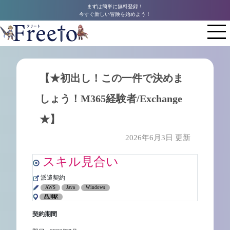
まずは簡単に無料登録！
今すぐ新しい冒険を始めよう！
【★初出し！この一件で決めま
しょう！M365経験者/Exchange
★】
2026年6月3日 更新
スキル見合い
派遣契約
AWS
Java
Windows
品川駅
契約期間