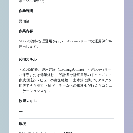
即日or2026年7月～
作業時間
要相談
作業内容
M365の維持管理運用を行い、Windowsサーバの運用保守を
担当します。
必須スキル
・M365構築、運用経験（ExchangeOnline） ・Windowsサー
バ保守または構築経験 ・設計書や計画書等のドキュメント
作成(更新)/レビューの実施経験 ・主体的に動いてタスクを
推進できる能力 ・顧客、チームへの報連相が行えるコミュ
ニケーションスキル
歓迎スキル
----
環境