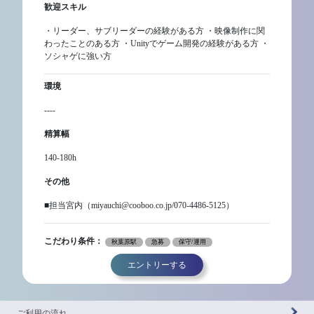
歓迎スキル
・リーダー、サブリーダーの経験がある方 ・映像制作に関
わったことのある方 ・Unityでゲーム開発の経験がある方 ・
ソシャゲに強い方
環境
----
精算幅
140-180h
その他
■担当宮内（miyauchi@cooboo.co.jp/070-4486-5125）
こだわり条件：
秋葉原駅
急募
保守/運用
エントリーする
ご利用の流れ