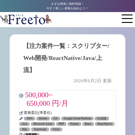
まずは簡単に無料登録！
今すぐ新しい冒険を始めよう！
【注力案件一覧：スクリプター/
Web開発/ReactNative/Java/上
流】
2026年6月2日 更新
500,000~
650,000 円/月
業務委託(準委任)
AWS
Docker
Git
Google Cloud Platform
Go言語
Java
Microsoft Azure
PHP
Python
React
ReactNative
SQL
TypeScript
Unity
秋葉原駅