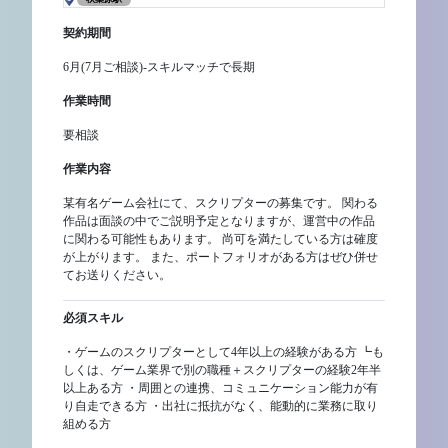
契約期間
6月(7月ご相談)-スキルマッチで長期
作業時間
要相談
作業内容
某有名ゲーム会社にて、スクリプターの募集です。 関わる
作品は面談の中でご説明予定となりますが、運営中の作品
に関わる可能性もあります。 尚可を満たしている方は確度
が上がります。 また、ポートフォリオがある方はぜひ併せ
てお送りください。
必須スキル
・ゲームのスクリプターとして4年以上の経験がある方 ┗も
しくは、ゲーム業界で別の職種＋スクリプターの経験2年半
以上ある方 ・周囲との連携、コミュニケーション能力が有
り自走できる方 ・出社に抵抗がなく、能動的に業務に取り
組める方