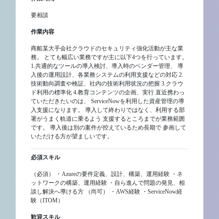
要相談
作業内容
商船某大手会社クラウドのセキュリティ強化活動が主な業
務。 とても幅広い業務ですが主に以下4つを行っています。
1.共通的なツールの導入検討、導入時のベンダー管理、 導
入後の運用設計、各業務システムの利用支援などの対応 2.
技術動向調査や検証、社内の技術利用状況の把握 3.クラウ
ド利用の標準化 4.教育コンテンツの企画、実行 直近携わっ
ていただきたいのは、 ServiceNowを利用した資産管理の導
入支援になります。 導入して終わりではなく、利用する部
署がうまく軌道に乗るよう 支援するところまでが業務範囲
です。 導入後は別の案件が控えているため長期で 参画して
いただける方が望ましいです。
必須スキル
（必須） ・Azureの要件定義、設計、構築、運用経験 ・ネ
ットワークの構築、運用経験 ・自ら進んで問題の発見、相
談し解決へ導ける方 （尚可） ・AWS経験 ・ServiceNow経
験（ITOM）
歓迎スキル