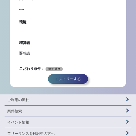
----
環境
----
精算幅
要相談
こだわり条件：
保守/運用
エントリーする
ご利用の流れ
案件検索
イベント情報
フリーランスを
検討中の方へ