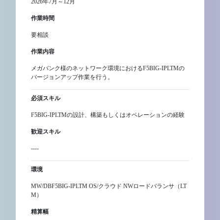
2026年7月～12月
作業時間
要相談
作業内容
メガバンク様のネットワーク環境におけるF5BIG-IPLTMの
バージョンアップ作業を行う。
必須スキル
F5BIG-IPLTMの設計、構築もしくはオペレーションの経験
歓迎スキル
----
環境
MW/DBF5BIG-IPLTM OS/クラウド NWロードバランサ（LT
M）
精算幅