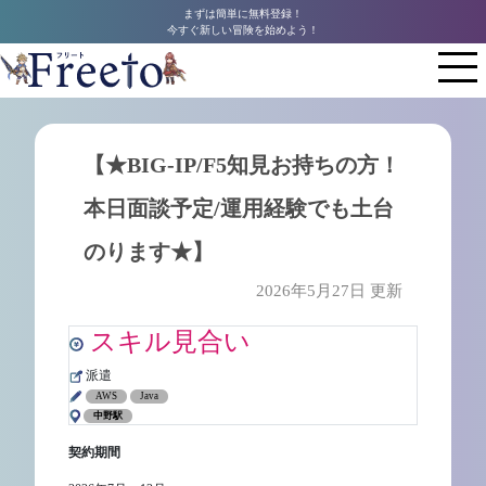
まずは簡単に無料登録！
今すぐ新しい冒険を始めよう！
【★BIG-IP/F5知見お持ちの方！
本日面談予定/運用経験でも土台
のります★】
2026年5月27日 更新
スキル見合い
派遣
AWS
Java
中野駅
契約期間