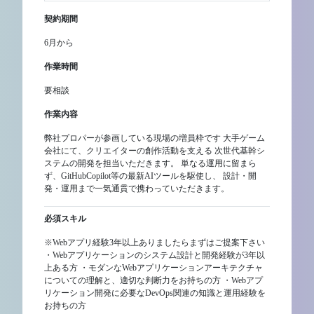
契約期間
6月から
作業時間
要相談
作業内容
弊社プロパーが参画している現場の増員枠です 大手ゲーム
会社にて、クリエイターの創作活動を支える 次世代基幹シ
ステムの開発を担当いただきます。 単なる運用に留まら
ず、GitHubCopilot等の最新AIツールを駆使し、 設計・開
発・運用まで一気通貫で携わっていただきます。
必須スキル
※Webアプリ経験3年以上ありましたらまずはご提案下さい
・Webアプリケーションのシステム設計と開発経験が3年以
上ある方 ・モダンなWebアプリケーションアーキテクチャ
についての理解と、適切な判断力をお持ちの方 ・Webアプ
リケーション開発に必要なDevOps関連の知識と運用経験を
お持ちの方