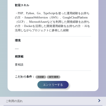
歓迎スキル
・PHP、Python、Go、TypeScriptを使った運用経験をお持ち
の方 ・AmazonWebServices（AWS）、GoogleCloudPlatform
（GCP）、MicrosoftAzureなどを利用した開発経験をお持ち
の方 ・Dockerを活用した開発運用経験をお持ちの方 ・AIを
活用しながらプロジェクトに参画した経験
環境
----
精算幅
要相談
こだわり条件：
渋谷駅
保守/運用
エントリーする
ご利用の流れ