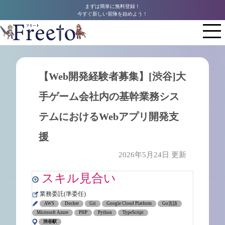
まずは簡単に無料登録！
今すぐ新しい冒険を始めよう！
【Web開発経験者募集】[渋谷]大
手ゲーム会社内の基幹業務シス
テムにおけるWebアプリ開発支
援
2026年5月24日 更新
スキル見合い
業務委託(準委任)
AWS
Docker
Git
Google Cloud Platform
Go言語
Microsoft Azure
PHP
Python
TypeScript
渋谷駅