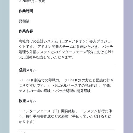
2026年6月～長期
作業時間
要相談
作業内容
商社向けの会計システム（ERP＋アドオン）導入プロジェ
クトです。 アドオン開発のチームに参画いただき、 バッチ
処理や外部システムとのインターフェース部分におけるPL/
SQL開発を担当していただきます。
必須スキル
・PL/SQL製造での即戦力。（PL/SQL畑の方だと面談に行き
つきやすいです。） ・PL/SQLベースでの詳細設計、開発、
テストの一連の経験 ・バッチ処理の開発経験
歓迎スキル
・インターフェース（IF）開発経験。 ・システム移行に伴
う、移行手順書作成などの経験（手伝っていただけると助
かります）