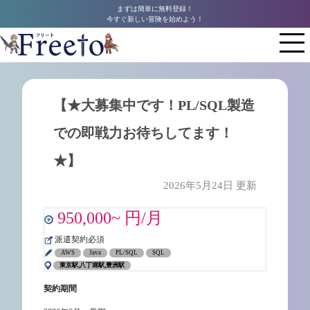
まずは簡単に無料登録！
今すぐ新しい冒険を始めよう！
【★大募集中です！PL/SQL製造
での即戦力お待ちしてます！
★】
2026年5月24日 更新
950,000~ 円/月
派遣契約必須
AWS
Java
PL/SQL
SQL
東京駅,八丁堀駅,豊洲駅
契約期間