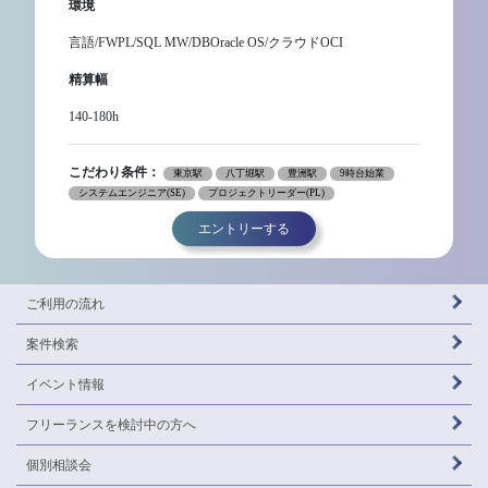
環境
言語/FWPL/SQL MW/DBOracle OS/クラウドOCI
精算幅
140-180h
こだわり条件：
東京駅
八丁堀駅
豊洲駅
9時台始業
システムエンジニア(SE)
プロジェクトリーダー(PL)
エントリーする
ご利用の流れ
案件検索
イベント情報
フリーランスを
検討中の方へ
個別相談会