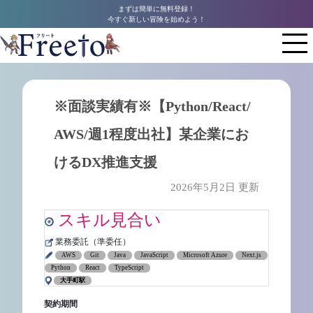
まずは簡単に無料登録！
今すぐ新しい冒険を始めよう！
※面談実績有※【Python/React/
AWS/週1程度出社】某企業にお
けるDX推進支援
2026年5月2日 更新
スキル見合い
業務委託（準委任）
AWS
Git
Java
JavaScript
Microsoft Azure
Next.js
Python
React
TypeScript
大手町駅
契約期間