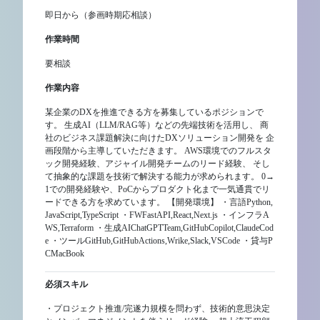
即日から（参画時期応相談）
作業時間
要相談
作業内容
某企業のDXを推進できる方を募集しているポジションで
す。 生成AI（LLM/RAG等）などの先端技術を活用し、 商
社のビジネス課題解決に向けたDXソリューション開発を 企
画段階から主導していただきます。 AWS環境でのフルスタ
ック開発経験、アジャイル開発チームのリード経験、 そし
て抽象的な課題を技術で解決する能力が求められます。 0→
1での開発経験や、PoCからプロダクト化まで一気通貫でリ
ードできる方を求めています。 【開発環境】 ・言語Python,
JavaScript,TypeScript ・FWFastAPI,React,Next.js ・インフラA
WS,Terraform ・生成AIChatGPTTeam,GitHubCopilot,ClaudeCod
e ・ツールGitHub,GitHubActions,Wrike,Slack,VSCode ・貸与P
CMacBook
必須スキル
・プロジェクト推進/完遂力規模を問わず、技術的意思決定