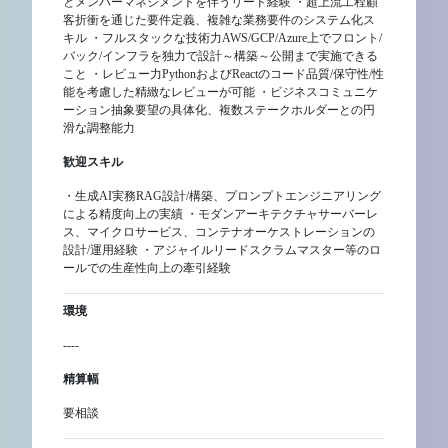
とメンバーマネジメントを伴うリード経験 ・超上流工程顧
客折衝を通じた要件定義、複雑な業務要件のシステム化ス
キル ・フルスタックな技術力AWS/GCP/Azure上でフロント/
バック/インフラを独力で設計～構築～公開まで実施できる
こと ・レビュー力PythonおよびReactのコード品質/保守性/性
能を考慮した精緻なレビューが可能 ・ビジネスコミュニケ
ーション抽象要望の具体化、複数ステークホルダーとの円
滑な調整能力
歓迎スキル
・生成AI実務RAG設計/構築、プロンプトエンジニアリング
による精度向上の実績 ・モダンアーキテクチャサーバーレ
ス、マイクロサービス、コンテナオーケストレーションの
設計/運用経験 ・アジャイルリードスクラムマスター等のロ
ールでの生産性向上の牽引経験
環境
----
精算幅
要相談