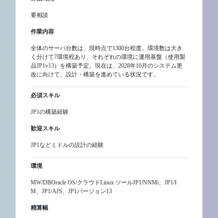
要相談
作業内容
全体のサーバ台数は、現時点で1300台程度。環境数は大き
く分けて7環境程あり、それぞれの環境に運用基盤（使用製
品JP1v13）を構築予定。現在は、2028年10月のシステム更
改に向けて、設計・構築を進めている状況です。
必須スキル
JP1の構築経験
歓迎スキル
JP1などミドルの設計の経験
環境
MW/DBOracle OS/クラウドLinux ツールJP1/NNMi、JP1/I
M、JP1/AJS、JP1バージョン13
精算幅