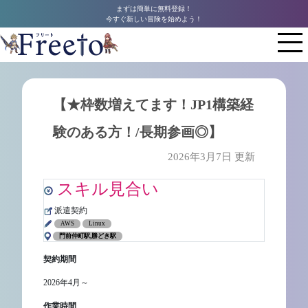
まずは簡単に無料登録！
今すぐ新しい冒険を始めよう！
【★枠数増えてます！JP1構築経
験のある方！/長期参画◎】
2026年3月7日 更新
スキル見合い
派遣契約
AWS
Linux
門前仲町駅,勝どき駅
契約期間
2026年4月～
作業時間