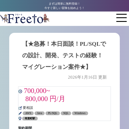
まずは簡単に無料登録！
今すぐ新しい冒険を始めよう！
【★急募！本日面談！PL/SQLで
の設計、開発、テストの経験！
マイグレーション案件★】
2026年1月16日 更新
700,000~
800,000 円/月
要相談
AWS
Java
PL/SQL
SQL
Windows
有楽町駅
契約期間