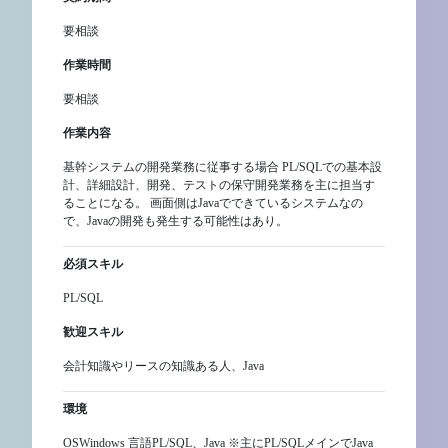
要相談
作業時間
要相談
作業内容
基幹システムの開発業務に従事する場合 PL/SQLでの基本設
計、詳細設計、開発、テストの保守開発業務を主に担当す
ることになる。 画面側はJavaでできているシステムなの
で、Javaの開発も発生する可能性はあり。
必須スキル
PL/SQL
歓迎スキル
会計知識やリースの知識ある人、Java
環境
OSWindows 言語PL/SQL、Java ※主にPL/SQLメインでJava