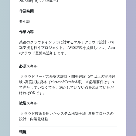
2025/08中旬～2026/07/31
作業時間
要相談
作業内容
某都のクラウドインフラに対するマルチクラウド設計・構
築支援を行うプロジェクト。 AWS環境を提供しつつ、Azur
eクラウド基盤も追加します。
必須スキル
-クラウドサービス基盤の設計・開発経験 -5年以上の実務経
験 -高度試験資格（MicrosoftCertified等） ※必須要件はすべ
て満たしていなくても、満たしていない点を添えていただ
ければOKです。
歓迎スキル
-クラウド技術を用いたシステム構築実績 -運用プロセスの
設計・内製化経験
環境