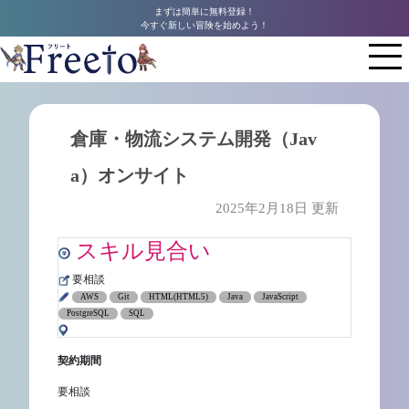
まずは簡単に無料登録！
今すぐ新しい冒険を始めよう！
倉庫・物流システム開発（Jav
a）オンサイト
2025年2月18日 更新
スキル見合い
要相談
AWS
Git
HTML(HTML5)
Java
JavaScript
PostgreSQL
SQL
契約期間
要相談