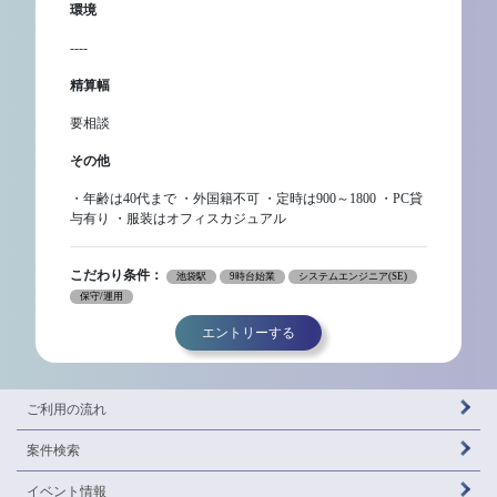
環境
----
精算幅
要相談
その他
・年齢は40代まで ・外国籍不可 ・定時は900～1800 ・PC貸
与有り ・服装はオフィスカジュアル
こだわり条件：
池袋駅
9時台始業
システムエンジニア(SE)
保守/運用
エントリーする
ご利用の流れ
案件検索
イベント情報