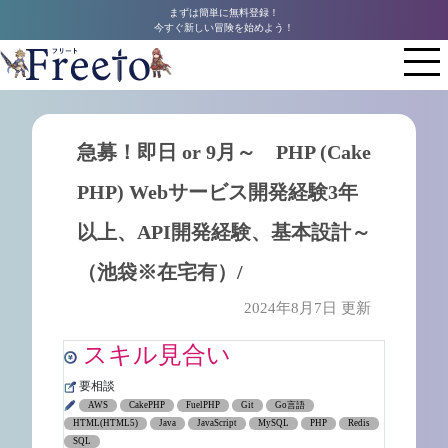
まずは簡単に無料登録！
今すぐ新しい冒険を始めよう！
急募！即日 or 9月～ PHP (Cake
PHP) Webサービス開発経験3年
以上、API開発経験、基本設計～
（池袋※在宅有）/
2024年8月7日 更新
スキル見合い
要相談
AWS
CakePHP
FuelPHP
Git
Go言語
HTML(HTML5)
Java
JavaScript
MySQL
PHP
Redis
SQL