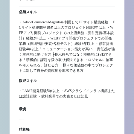
必須スキル
・AdobeCommerce/Magentoを利用してECサイト構築経験 ・E
Cサイト構築開発10名以上のプロジェクト経験3年以上 ・W
EBアプリ開発プロジェクトでの上流業務（要件定義/基本設
計）経験2年以上 ・WEBアプリ開発プロジェクトでの開発
業務（詳細設計/実装/各種テスト）経験3年以上 ・顧客折衝
経験4年以上 └コミュニケーション能力が高い ・責任感が強
く主体的に動ける方 ├指示待ちではなく能動的に行動でき
る └積極的に課題を汲み取り解決できる ・ロジカルに物事
を考えられる、話せる方 ・様々な価値観の中でプロジェク
トに対して自身の貢献度を追求できる方
歓迎スキル
・LAMP開発経験5年以上 ・AWSクラウドインラフ構築また
は設計経験 ・飲料業界での実務または知見
環境
----
精算幅