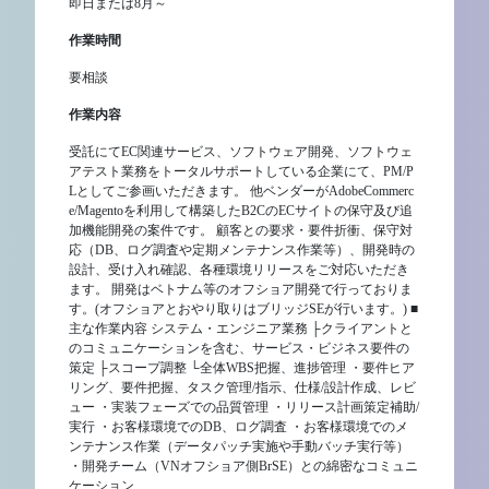
即日または8月～
作業時間
要相談
作業内容
受託にてEC関連サービス、ソフトウェア開発、ソフトウェ
アテスト業務をトータルサポートしている企業にて、PM/P
Lとしてご参画いただきます。 他ベンダーがAdobeCommerc
e/Magentoを利用して構築したB2CのECサイトの保守及び追
加機能開発の案件です。 顧客との要求・要件折衝、保守対
応（DB、ログ調査や定期メンテナンス作業等）、開発時の
設計、受け入れ確認、各種環境リリースをご対応いただき
ます。 開発はベトナム等のオフショア開発で行っておりま
す。(オフショアとおやり取りはブリッジSEが行います。) ■
主な作業内容 システム・エンジニア業務 ├クライアントと
のコミュニケーションを含む、サービス・ビジネス要件の
策定 ├スコープ調整 └全体WBS把握、進捗管理 ・要件ヒア
リング、要件把握、タスク管理/指示、仕様/設計作成、レビ
ュー ・実装フェーズでの品質管理 ・リリース計画策定補助/
実行 ・お客様環境でのDB、ログ調査 ・お客様環境でのメ
ンテナンス作業（データパッチ実施や手動バッチ実行等）
・開発チーム（VNオフショア側BrSE）との綿密なコミュニ
ケーション