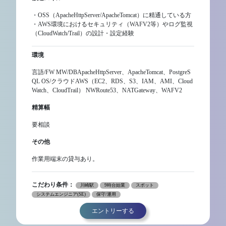
・OSS（ApacheHttpServer/ApacheTomcat）に精通している方
・AWS環境におけるセキュリティ（WAFV2等）やログ監視
（CloudWatch/Trail）の設計・設定経験
環境
言語/FW MW/DBApacheHttpServer、ApacheTomcat、PostgreS
QL OS/クラウドAWS（EC2、RDS、S3、IAM、AMI、Cloud
Watch、CloudTrail） NWRoute53、NATGateway、WAFV2
精算幅
要相談
その他
作業用端末の貸与あり。
こだわり条件：
川崎駅
9時台始業
スポット
システムエンジニア(SE)
保守/運用
エントリーする