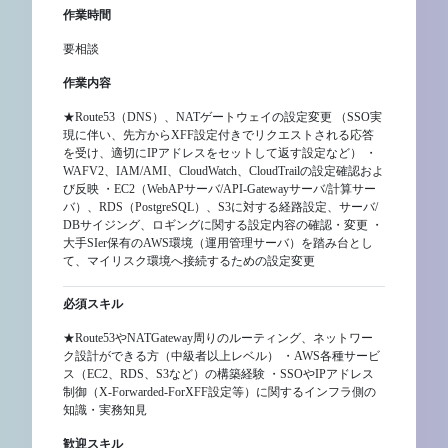
作業時間
要相談
作業内容
★Route53（DNS）、NATゲートウェイの設定変更 （SSO実
現に伴い、先方からXFF設定付きでリクエストされる応答
を受け、適切にIPアドレスをセットして返す設定など） ・
WAFV2、IAM/AMI、CloudWatch、CloudTrailの設定確認およ
び反映 ・EC2（WebAPサーバ/API-Gatewayサーバ/計算サー
バ）、RDS（PostgreSQL）、S3に対する経路設定、サーバ/
DBサイジング、ロギングに関する設定内容の確認・変更 ・
大手SIer保有のAWS環境（運用管理サーバ）を踏み台とし
て、マイリスク環境へ接続するための設定変更
必須スキル
★Route53やNATGateway周りのルーティング、ネットワー
ク設計ができる方（中級者以上レベル） ・AWS各種サービ
ス（EC2、RDS、S3など）の構築経験 ・SSOやIPアドレス
制御（X-Forwarded-ForXFF設定等）に関するインフラ側の
知識・実務知見
歓迎スキル