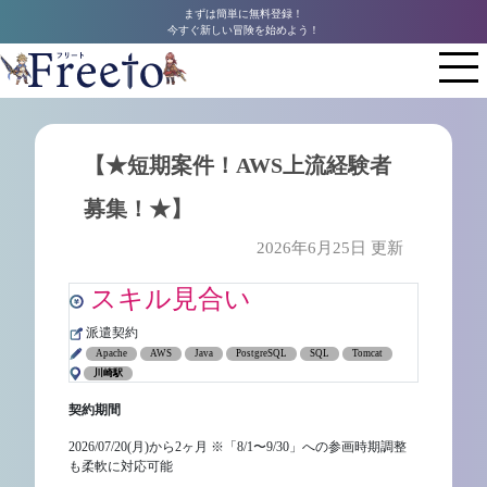
まずは簡単に無料登録！
今すぐ新しい冒険を始めよう！
【★短期案件！AWS上流経験者
募集！★】
2026年6月25日 更新
スキル見合い
派遣契約
Apache
AWS
Java
PostgreSQL
SQL
Tomcat
川崎駅
契約期間
2026/07/20(月)から2ヶ月 ※「8/1〜9/30」への参画時期調整
も柔軟に対応可能