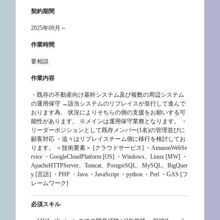
契約期間
2025年09月～
作業時間
要相談
作業内容
・既存の不動産向け基幹システム及び複数の周辺システム
の運用保守 →該当システムのリプレイスが並行して進んで
おります為、 状況によりそちらの側の支援をお願いする可
能性があります。 ※メインは運用保守業務となります。 ・
リーダーポジションとして既存メンバー(1名)の管理並びに
顧客対応 ・追々はリプレイスチーム側に移行を検討してお
ります。 ＜技術要素＞ [クラウドサービス] ・AmazonWebSe
rvice ・GoogleCloudPlatform [OS] ・Windows、Linux [MW] ・
ApacheHTTPServer、Tomcat、PostgreSQL、MySQL、BigQuer
y [言語] ・PHP ・Java ・JavaScript ・python ・Perl ・GAS [フ
レームワーク]
必須スキル