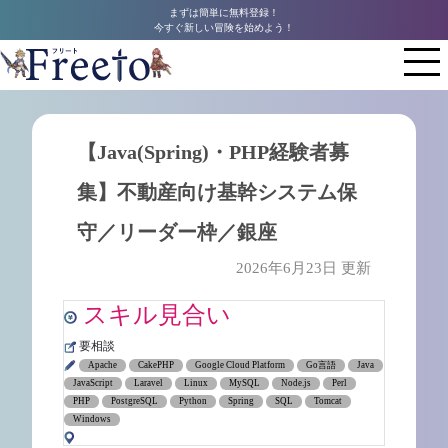
まずは簡単に無料登録！
今すぐ新しい冒険を始めよう！
【Java(Spring)・PHP経験者募
集】不動産向け基幹システム保
守／リーダー枠／銀座
2026年6月23日 更新
スキル見合い
要相談
Apache
CakePHP
Google Cloud Platform
Go言語
Java
JavaScript
Laravel
Linux
MySQL
Node.js
Perl
PHP
PostgreSQL
Python
Spring
SQL
Tomcat
Windows