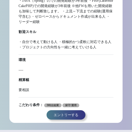
・JAVA（Spring）のでの開発経験が3年前後 ・PHP(Laravelor
CakePHP)での開発経験が3年前後 ※他FWを用いた開発経験
も加味して判断致します。 ・上流～下流までの経験(運用保
守含む) ・ゼロベースからドキュメント作成が出来る人 ・
リーダー経験
歓迎スキル
・自分で考えて動ける人 ・積極的かつ柔軟に対応できる人
・プロジェクトの方向性を一緒に考えていける人
環境
----
精算幅
要相談
こだわり条件：
9時台始業
保守/運用
エントリーする