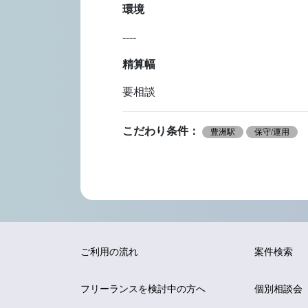
環境
----
精算幅
要相談
こだわり条件：
豊洲駅
保守/運用
ご利用の流れ
案件検索
フリーランスを
検討中の方へ
個別相談会