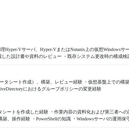
per-Vサーバ、Hyper-VまたはNutanix上の仮想Windo
成した設計書や資料のレビュー ・既存システム更改時の構成検
パラメータシート作成）、構築、レビュー経験 ・仮想基盤上での
veDirectoryにおけるグループポリシーの変更経験
からパラメータシートを作成した経験 ・作業内容の資料化および第三者
築、操作経験 ・PowerShellの知識 ・Windowsサーバの運用