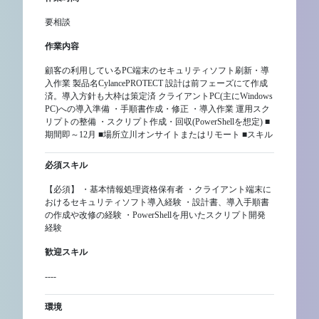
要相談
作業内容
顧客の利用しているPC端末のセキュリティソフト刷新・導
入作業 製品名CylancePROTECT 設計は前フェーズにて作成
済。導入方針も大枠は策定済 クライアントPC(主にWindows
PC)への導入準備 ・手順書作成・修正 ・導入作業 運用スク
リプトの整備 ・スクリプト作成・回収(PowerShellを想定) ■
期間即～12月 ■場所立川オンサイトまたはリモート ■スキル
必須スキル
【必須】 ・基本情報処理資格保有者 ・クライアント端末に
おけるセキュリティソフト導入経験 ・設計書、導入手順書
の作成や改修の経験 ・PowerShellを用いたスクリプト開発
経験
歓迎スキル
----
環境