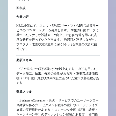
要相談
作業内容
HR系企業にて、スカウト型就活サービスやAI面接対策サー
ビスのCRMマーケターを募集します。 学生の行動データに
基づいたシナリオ設計やLTV向上、 BigQuery等を用いた高
度な分析を担っていただきます。 他部門と連携しながら、
プロダクト改善や施策立案に深く関われる裁量の大きな案
件です。
必須スキル
・CRM領域での実務経験が2年以上ある方 ・SQLを用いた
データ加工、抽出、分析の経験がある方 ・重要業績評価指
標（KPI）設計および効果検証に基づいた施策改善経験があ
る方
歓迎スキル
・BusinesstoConsumer（BtoC）サービスでのユーザーグロー
ス経験がある方 ・セグメント戦略の設計やパーソナライズ
施策の実行経験がある方 ・コンテンツ企画（記事・診断・
キャンペーン等）のディレクション経験がある方 ・部門横