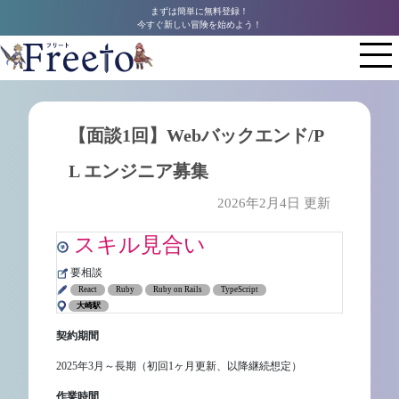
まずは簡単に無料登録！
今すぐ新しい冒険を始めよう！
【面談1回】Webバックエンド/P
L エンジニア募集
2026年2月4日 更新
スキル見合い
要相談
React
Ruby
Ruby on Rails
TypeScript
大崎駅
契約期間
2025年3月～長期（初回1ヶ月更新、以降継続想定）
作業時間