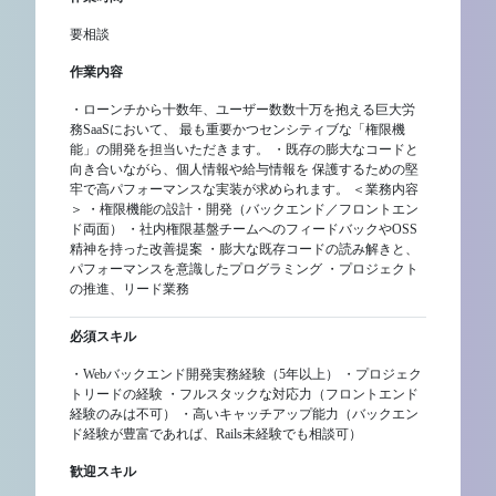
要相談
作業内容
・ローンチから十数年、ユーザー数数十万を抱える巨大労
務SaaSにおいて、 最も重要かつセンシティブな「権限機
能」の開発を担当いただきます。 ・既存の膨大なコードと
向き合いながら、個人情報や給与情報を 保護するための堅
牢で高パフォーマンスな実装が求められます。 ＜業務内容
＞ ・権限機能の設計・開発（バックエンド／フロントエン
ド両面） ・社内権限基盤チームへのフィードバックやOSS
精神を持った改善提案 ・膨大な既存コードの読み解きと、
パフォーマンスを意識したプログラミング ・プロジェクト
の推進、リード業務
必須スキル
・Webバックエンド開発実務経験（5年以上） ・プロジェク
トリードの経験 ・フルスタックな対応力（フロントエンド
経験のみは不可） ・高いキャッチアップ能力（バックエン
ド経験が豊富であれば、Rails未経験でも相談可）
歓迎スキル