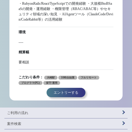
・RubyonRails/React/TypeScriptでの開発経験 ・大規模BtoBSa
aSの開発・運用経験 ・権限管理（RBAC/ABAC等）やセキ
ュリティ領域の深い知見 ・AIAgentツール（ClaudeCode/Devi
n/CodeRabbit等）の活用経験
環境
----
精算幅
要相談
こだわり条件：
大崎駅
10時台始業
フルリモート
プログラマ(PG)
保守/運用
エントリーする
ご利用の流れ
案件検索